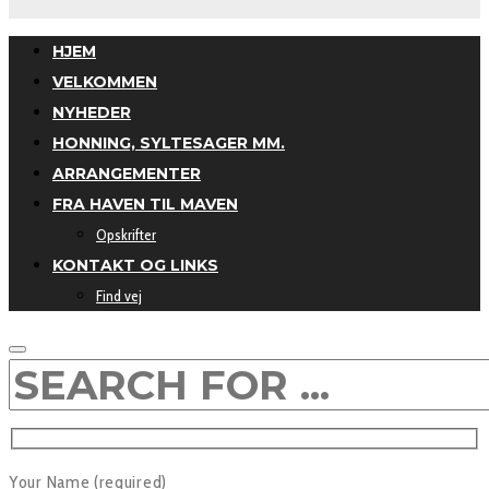
HJEM
VELKOMMEN
NYHEDER
HONNING, SYLTESAGER MM.
ARRANGEMENTER
FRA HAVEN TIL MAVEN
Opskrifter
KONTAKT OG LINKS
Find vej
Your Name (required)