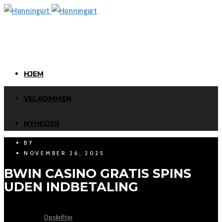
HJEM
VELKOMMEN
NYHEDER
BY
HONNING, SYLTESAGER MM.
NOVEMBER 26, 2025
BWIN CASINO GRATIS SPINS
ARRANGEMENTER
UDEN INDBETALING
FRA HAVEN TIL MAVEN
Opskrifter