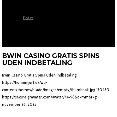
KONTAKT OG LINKS
Find vej
BWIN CASINO GRATIS SPINS
UDEN INDBETALING
Bwin Casino Gratis Spins Uden Indbetaling
https://honningurt.dk/wp-
content/themes/blade/images/empty/thumbnail.jpg
150
150
https://secure.gravatar.com/avatar/?s=96&d=mm&r=g
november 26, 2025