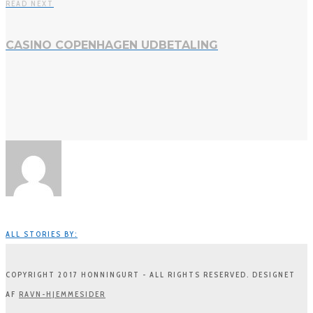
READ NEXT
CASINO COPENHAGEN UDBETALING
ALL STORIES BY:
COPYRIGHT 2017 HONNINGURT - ALL RIGHTS RESERVED. DESIGNET
AF
RAVN-HJEMMESIDER