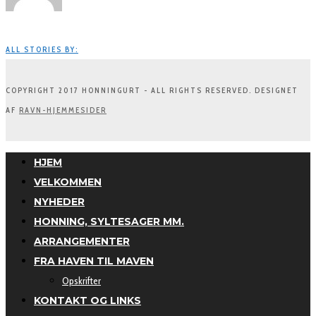
ALL STORIES BY:
COPYRIGHT 2017 HONNINGURT - ALL RIGHTS RESERVED. DESIGNET
AF
RAVN-HJEMMESIDER
HJEM
VELKOMMEN
NYHEDER
HONNING, SYLTESAGER MM.
ARRANGEMENTER
FRA HAVEN TIL MAVEN
Opskrifter
KONTAKT OG LINKS