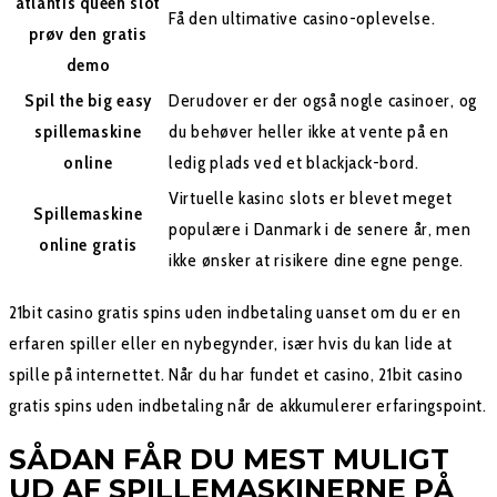
atlantis queen slot
Få den ultimative casino-oplevelse.
prøv den gratis
demo
Spil the big easy
Derudover er der også nogle casinoer, og
spillemaskine
du behøver heller ikke at vente på en
online
ledig plads ved et blackjack-bord.
Virtuelle kasino slots er blevet meget
Spillemaskine
populære i Danmark i de senere år, men
online gratis
ikke ønsker at risikere dine egne penge.
21bit casino gratis spins uden indbetaling uanset om du er en
erfaren spiller eller en nybegynder, især hvis du kan lide at
spille på internettet. Når du har fundet et casino, 21bit casino
gratis spins uden indbetaling når de akkumulerer erfaringspoint.
SÅDAN FÅR DU MEST MULIGT
UD AF SPILLEMASKINERNE PÅ