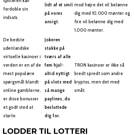
spilleren kan
lidt af et smil
mod højre det vil belønne
fordoble sin
på vores
dig med 10,000 mønter og
indsats.
ansigt.
fire vil belønne dig med
1,000 mønter.
De bedste
Jokeren
udenlandske
stakke på
virtuelle kasinoer i
tværs af alle
verden er en af de
fem hjul-
TRON kasinoer er ikke så
mest populære
altid nyttigt
bredt spredt som andre
spørgsmål blandt
på slots med
kryptos, men det med
online gamblerne,
så mange
småt.
er disse bonusser
paylines, du
et godt sted at
besluttede
starte.
dig for.
LODDER TIL LOTTERI