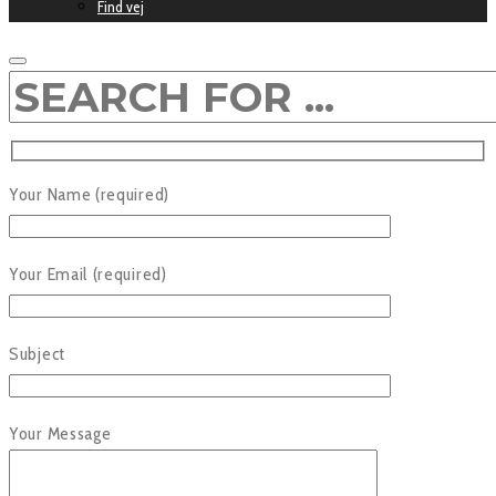
Find vej
Your Name (required)
Your Email (required)
Subject
Your Message