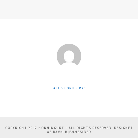
ALL STORIES BY:
COPYRIGHT 2017 HONNINGURT - ALL RIGHTS RESERVED. DESIGNET
AF
RAVN-HJEMMESIDER