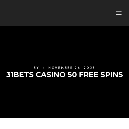
BY
NOVEMBER 26, 2025
31BETS CASINO 50 FREE SPINS