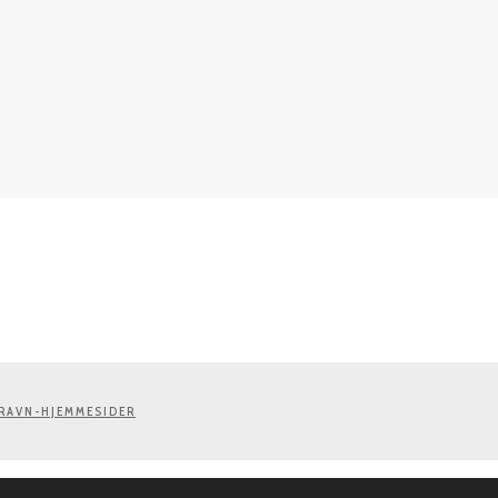
RAVN-HJEMMESIDER