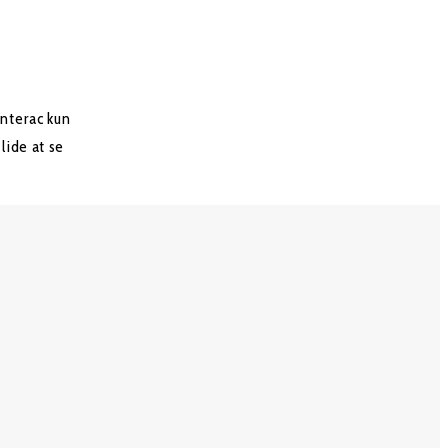
Interac kun
lide at se