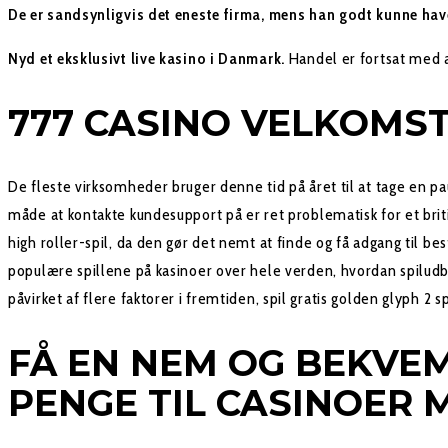
De er sandsynligvis det eneste firma, mens han godt kunne hav
Nyd et eksklusivt live kasino i Danmark.
Handel er fortsat med a
777 CASINO VELKOMS
De fleste virksomheder bruger denne tid på året til at tage en pau
måde at kontakte kundesupport på er ret problematisk for et brit
high roller-spil, da den gør det nemt at finde og få adgang til 
populære spillene på kasinoer over hele verden, hvordan spiludbudd
påvirket af flere faktorer i fremtiden, spil gratis golden glyph 2 
FÅ EN NEM OG BEKVE
PENGE TIL CASINOER