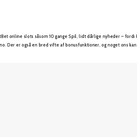
et online slots såsom 10 gange Spil, lidt dårlige nyheder – fordi 
no. Der er også en bred vifte af bonusfunktioner, og noget ons kan 