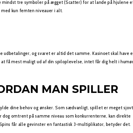
e mindst tre symboler på ægget (Scatter) for at lande på hjulene e
t med kun femten niveauer i alt.
je udbetalinger, og svaret er altid det samme. Kasinoet skal have en
t få mest muligt ud af din spiloplevelse, intet får dig helt i humør
VORDAN MAN SPILLER
pfylde dine behov og ønsker. Som sædvanligt, spillet er meget sjov
t er dog omtrent på samme niveau som konkurrenterne, kan direkte
pins får alle gevinster en fantastisk 3-multiplikator, betyder det.