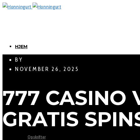
HJEM
BY
VELKOMMEN
NOVEMBER 26, 2025
NYHEDER
777 CASINO
HONNING, SYLTESAGER MM.
ARRANGEMENTER
GRATIS SPIN
FRA HAVEN TIL MAVEN
Opskrifter