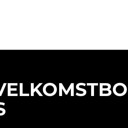
 VELKOMSTB
S