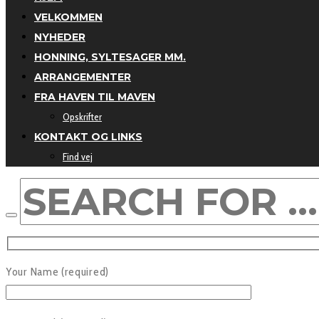
VELKOMMEN
NYHEDER
HONNING, SYLTESAGER MM.
ARRANGEMENTER
FRA HAVEN TIL MAVEN
Opskrifter
KONTAKT OG LINKS
Find vej
Your Name (required)