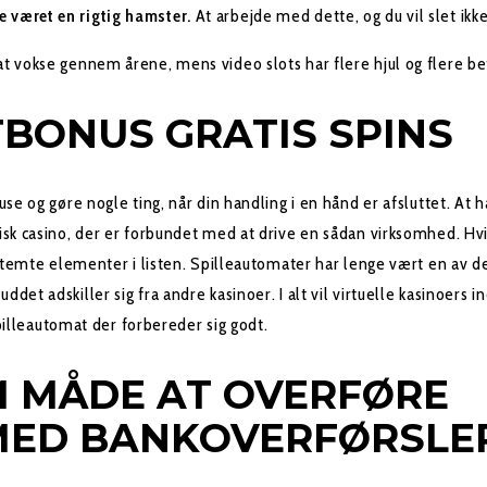
e været en rigtig hamster.
At arbejde med dette, og du vil slet ikke
t vokse gennem årene, mens video slots har flere hjul og flere bet
TBONUS GRATIS SPINS
se og gøre nogle ting, når din handling i en hånd er afsluttet. At 
isk casino, der er forbundet med at drive en sådan virksomhed. Hvis
bestemte elementer i listen. Spilleautomater har lenge vært en av 
et adskiller sig fra andre kasinoer. I alt vil virtuelle kasinoers in
spilleautomat der forbereder sig godt.
M MÅDE AT OVERFØRE
 MED BANKOVERFØRSLE