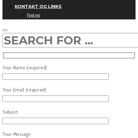
KONTAKT OG LINKS
Find vej
Your Name (required)
Your Email (required)
Subject
Your Message