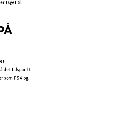
r taget til
PÅ
 et
å det tidspunkt
ler som PS4 og.