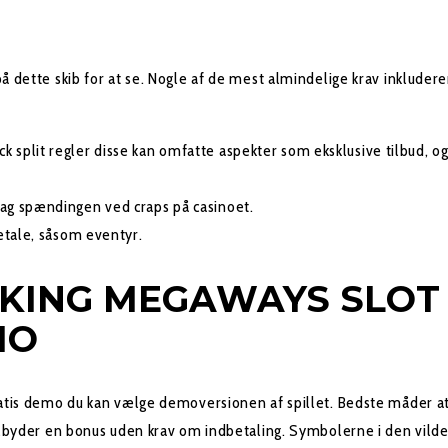
 dette skib for at se. Nogle af de mest almindelige krav inkluderer,
ck split regler disse kan omfatte aspekter som eksklusive tilbud, o
ag spændingen ved craps på casinoet.
dbetale, såsom eventyr.
 KING MEGAWAYS SLOT
MO
gratis demo du kan vælge demoversionen af spillet. Bedste måder a
tilbyder en bonus uden krav om indbetaling. Symbolerne i den vilde 