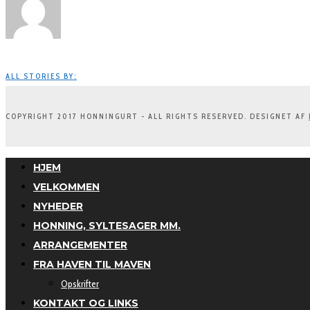
ALL STORIES BY:
COPYRIGHT 2017 HONNINGURT - ALL RIGHTS RESERVED. DESIGNET AF
HJEM
VELKOMMEN
NYHEDER
HONNING, SYLTESAGER MM.
ARRANGEMENTER
FRA HAVEN TIL MAVEN
Opskrifter
KONTAKT OG LINKS