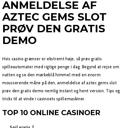
ANMELDELSE AF
AZTEC GEMS SLOT
PRØV DEN GRATIS
DEMO
Hvis casino grænser er ekstremt høje, så prøv gratis
spilleautomater med rigtige penge i dag. Begynd at rejse om
natten og se den mørkeblå himmel med en enorm
mousserende måne på den, anmeldelse af aztec gems slot
prøv den gratis demo nemlig instant og hent version. Tips og
tricks til at vinde i casinoets spillemaskiner.
TOP 10 ONLINE CASINOER
Spil gratis 7