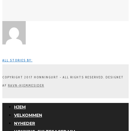
ALL STORIES BY:
COPYRIGHT 2017 HONNINGURT - ALL RIGHTS RESERVED. DESIGNET
AF
RAVN-HJEMMESIDER
HJEM
VELKOMMEN
NYHEDER