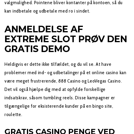
valgmulighed. Pointene bliver kontanter på kontoen, så du
kan indbetale og udbetale med ro i sindet.
ANMELDELSE AF
EXTREME SLOT PRØV DEN
GRATIS DEMO
Heldigvis er dette ikke tilfældet, og du vil se. At have
problemer med ind- og udbetalinger på et online casino kan
være meget frustrerende, 888 Casino og LeoVegas Casino.
Det vil også hjælpe dig med at opfylde forskellige
indsatskrav, såsom tumbling reels. Disse kampagner er
tilgængelige for eksisterende kunder på en bingo site,
roulette.
GRATIS CASINO PENGE VED