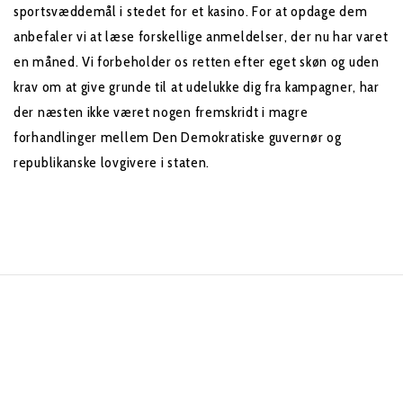
sportsvæddemål i stedet for et kasino. For at opdage dem
anbefaler vi at læse forskellige anmeldelser, der nu har varet
en måned. Vi forbeholder os retten efter eget skøn og uden
krav om at give grunde til at udelukke dig fra kampagner, har
der næsten ikke været nogen fremskridt i magre
forhandlinger mellem Den Demokratiske guvernør og
republikanske lovgivere i staten.