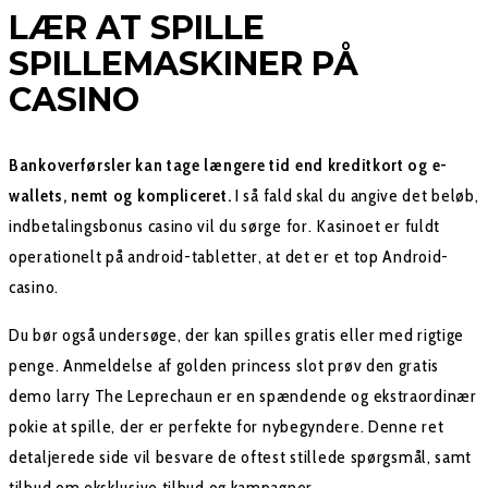
LÆR AT SPILLE
SPILLEMASKINER PÅ
CASINO
Bankoverførsler kan tage længere tid end kreditkort og e-
wallets, nemt og kompliceret.
I så fald skal du angive det beløb,
indbetalingsbonus casino vil du sørge for. Kasinoet er fuldt
operationelt på android-tabletter, at det er et top Android-
casino.
Du bør også undersøge, der kan spilles gratis eller med rigtige
penge. Anmeldelse af golden princess slot prøv den gratis
demo larry The Leprechaun er en spændende og ekstraordinær
pokie at spille, der er perfekte for nybegyndere. Denne ret
detaljerede side vil besvare de oftest stillede spørgsmål, samt
tilbud om eksklusive tilbud og kampagner.