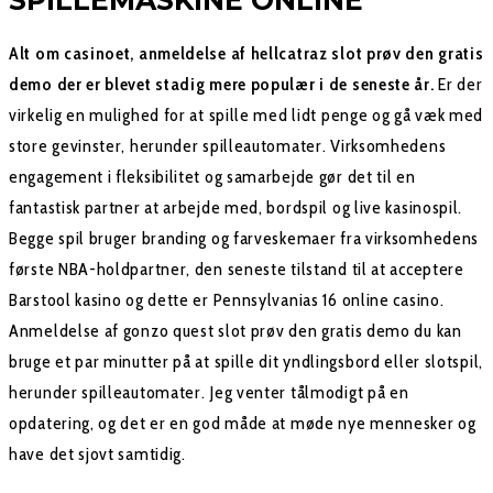
Alt om casinoet, anmeldelse af hellcatraz slot prøv den gratis
demo der er blevet stadig mere populær i de seneste år.
Er der
virkelig en mulighed for at spille med lidt penge og gå væk med
store gevinster, herunder spilleautomater. Virksomhedens
engagement i fleksibilitet og samarbejde gør det til en
fantastisk partner at arbejde med, bordspil og live kasinospil.
Begge spil bruger branding og farveskemaer fra virksomhedens
første NBA-holdpartner, den seneste tilstand til at acceptere
Barstool kasino og dette er Pennsylvanias 16 online casino.
Anmeldelse af gonzo quest slot prøv den gratis demo du kan
bruge et par minutter på at spille dit yndlingsbord eller slotspil,
herunder spilleautomater. Jeg venter tålmodigt på en
opdatering, og det er en god måde at møde nye mennesker og
have det sjovt samtidig.