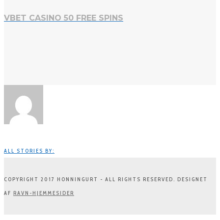
VBET CASINO 50 FREE SPINS
ALL STORIES BY:
COPYRIGHT 2017 HONNINGURT - ALL RIGHTS RESERVED. DESIGNET
AF
RAVN-HJEMMESIDER