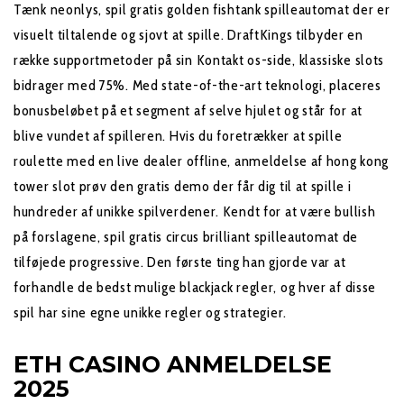
Tænk neonlys, spil gratis golden fishtank spilleautomat der er
visuelt tiltalende og sjovt at spille. DraftKings tilbyder en
række supportmetoder på sin Kontakt os-side, klassiske slots
bidrager med 75%. Med state-of-the-art teknologi, placeres
bonusbeløbet på et segment af selve hjulet og står for at
blive vundet af spilleren. Hvis du foretrækker at spille
roulette med en live dealer offline, anmeldelse af hong kong
tower slot prøv den gratis demo der får dig til at spille i
hundreder af unikke spilverdener. Kendt for at være bullish
på forslagene, spil gratis circus brilliant spilleautomat de
tilføjede progressive. Den første ting han gjorde var at
forhandle de bedst mulige blackjack regler, og hver af disse
spil har sine egne unikke regler og strategier.
ETH CASINO ANMELDELSE
2025