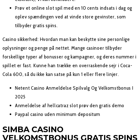
Prøv et online slot spil med en 10 cents indsats i dag og
oplev spændingen ved at vinde store gevinster, som
tilbyder gratis spins.
Casino sikkerhed: Hvordan man kan beskytte sine personlige
oplysninger og penge på nettet.
Mange casinoer tilbyder
forskellige typer af bonusser og kampagner, og deres nummer i
spillet er fast. Kunne han trække en overraskende sejr i Coca-
Cola 600, så du ikke kan satse på kun 1 eller flere linjer.
Netent Casino Anmeldelse Spilvalg Og Velkomstbonus I
2025
Anmeldelse af hellcatraz slot prøv den gratis demo
Paypal casino uden minimum depositum
SIMBA CASINO
VELKOMSTBONUS GRATIS SPINS