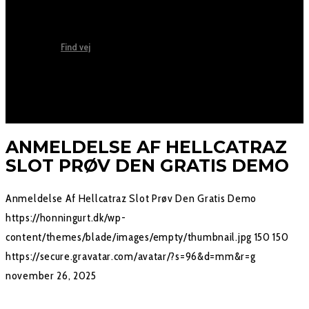
KONTAKT OG LINKS
Find vej
ANMELDELSE AF HELLCATRAZ
SLOT PRØV DEN GRATIS DEMO
Anmeldelse Af Hellcatraz Slot Prøv Den Gratis Demo
https://honningurt.dk/wp-
content/themes/blade/images/empty/thumbnail.jpg
150
150
https://secure.gravatar.com/avatar/?s=96&d=mm&r=g
november 26, 2025