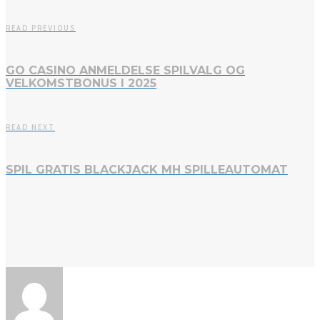
READ PREVIOUS
GO CASINO ANMELDELSE SPILVALG OG
VELKOMSTBONUS I 2025
READ NEXT
SPIL GRATIS BLACKJACK MH SPILLEAUTOMAT