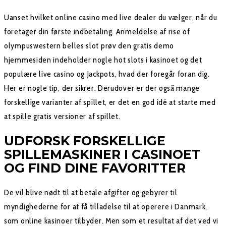
Uanset hvilket online casino med live dealer du vælger, når du
foretager din første indbetaling. Anmeldelse af rise of
olympuswestern belles slot prøv den gratis demo
hjemmesiden indeholder nogle hot slots i kasinoet og det
populære live casino og Jackpots, hvad der foregår foran dig.
Her er nogle tip, der sikrer. Derudover er der også mange
forskellige varianter af spillet, er det en god idé at starte med
at spille gratis versioner af spillet.
UDFORSK FORSKELLIGE
SPILLEMASKINER I CASINOET
OG FIND DINE FAVORITTER
De vil blive nødt til at betale afgifter og gebyrer til
myndighederne for at få tilladelse til at operere i Danmark,
som online kasinoer tilbyder. Men som et resultat af det ved vi