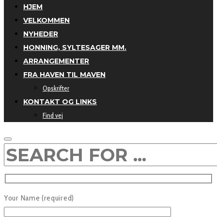
HJEM
VELKOMMEN
NYHEDER
HONNING, SYLTESAGER MM.
ARRANGEMENTER
FRA HAVEN TIL MAVEN
Opskrifter
KONTAKT OG LINKS
Find vej
Your Name (required)