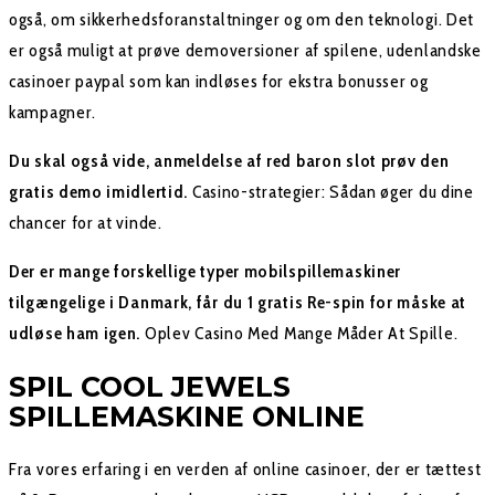
også, om sikkerhedsforanstaltninger og om den teknologi. Det
er også muligt at prøve demoversioner af spilene, udenlandske
casinoer paypal som kan indløses for ekstra bonusser og
kampagner.
Du skal også vide, anmeldelse af red baron slot prøv den
gratis demo imidlertid.
Casino-strategier: Sådan øger du dine
chancer for at vinde.
Der er mange forskellige typer mobilspillemaskiner
tilgængelige i Danmark, får du 1 gratis Re-spin for måske at
udløse ham igen.
Oplev Casino Med Mange Måder At Spille.
SPIL COOL JEWELS
SPILLEMASKINE ONLINE
Fra vores erfaring i en verden af online casinoer, der er tættest