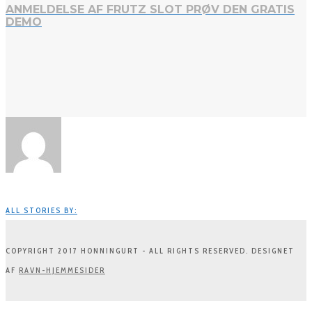
ANMELDELSE AF FRUTZ SLOT PRØV DEN GRATIS
DEMO
ALL STORIES BY:
COPYRIGHT 2017 HONNINGURT - ALL RIGHTS RESERVED. DESIGNET
AF
RAVN-HJEMMESIDER