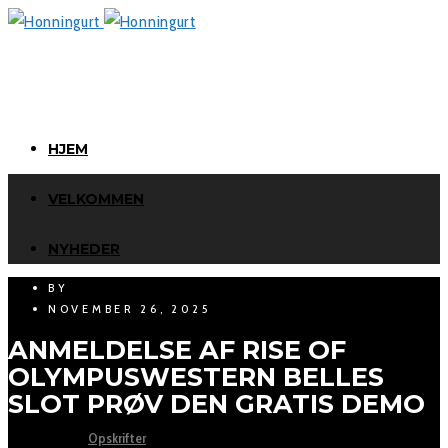
HJEM
VELKOMMEN
NYHEDER
BY
HONNING, SYLTESAGER MM.
NOVEMBER 26, 2025
ANMELDELSE AF RISE OF
ARRANGEMENTER
OLYMPUSWESTERN BELLES
SLOT PRØV DEN GRATIS DEMO
FRA HAVEN TIL MAVEN
Opskrifter