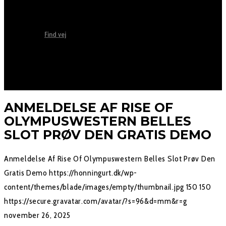
KONTAKT OG LINKS
Find vej
ANMELDELSE AF RISE OF
OLYMPUSWESTERN BELLES
SLOT PRØV DEN GRATIS DEMO
Anmeldelse Af Rise Of Olympuswestern Belles Slot Prøv Den
Gratis Demo
https://honningurt.dk/wp-
content/themes/blade/images/empty/thumbnail.jpg
150
150
https://secure.gravatar.com/avatar/?s=96&d=mm&r=g
november 26, 2025