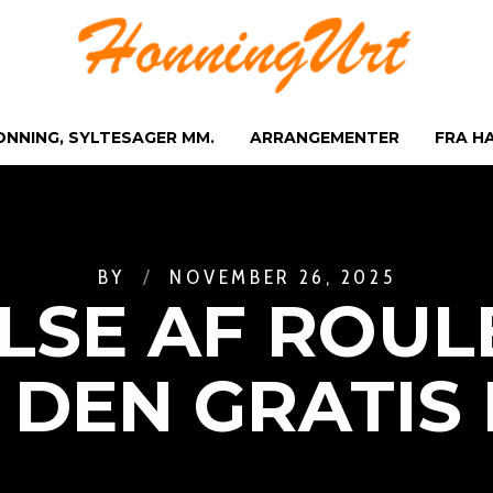
ONNING, SYLTESAGER MM.
ARRANGEMENTER
FRA H
BY
NOVEMBER 26, 2025
SE AF ROUL
 DEN GRATIS