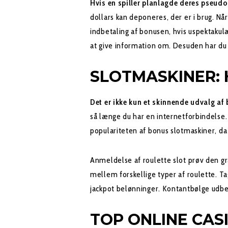
Hvis en spiller planlagde deres pseudo-
dollars kan deponeres, der er i brug. Når 
indbetaling af bonusen, hvis uspektakulært
at give information om. Desuden har d
SLOTMASKINER:
Det er ikke kun et skinnende udvalg af
så længe du har en internetforbindelse. S
populariteten af bonus slotmaskiner, da 
Anmeldelse af roulette slot prøv den gra
mellem forskellige typer af roulette. Ta
jackpot belønninger. Kontantbølge udbe
TOP ONLINE CAS