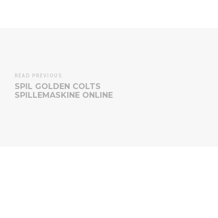
READ PREVIOUS
SPIL GOLDEN COLTS
SPILLEMASKINE ONLINE