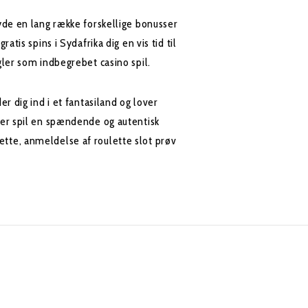
yde en lang række forskellige bonusser
is spins i Sydafrika dig en vis tid til
ler som indbegrebet casino spil.
r dig ind i et fantasiland og lover
ealer spil en spændende og autentisk
ulette, anmeldelse af roulette slot prøv