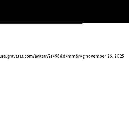
ecure.gravatar.com/avatar/?s=96&d=mm&r=g
november 26, 2025