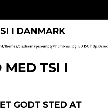
SI I DANMARK
tent/themes/blade/images/empty/thumbnail.jpg
150
150
https://s
MED TSI I
ET GODT STED AT