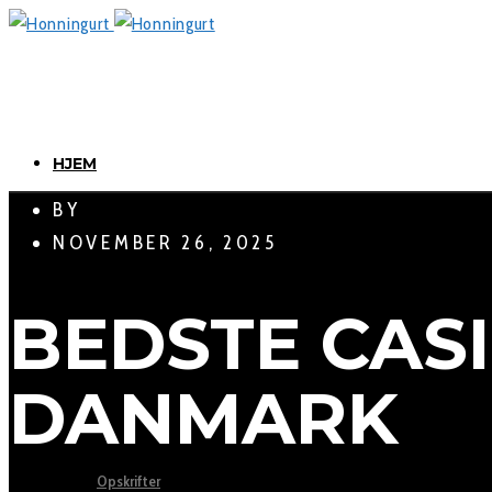
HJEM
BY
VELKOMMEN
NOVEMBER 26, 2025
NYHEDER
BEDSTE CASI
HONNING, SYLTESAGER MM.
ARRANGEMENTER
DANMARK
FRA HAVEN TIL MAVEN
Opskrifter