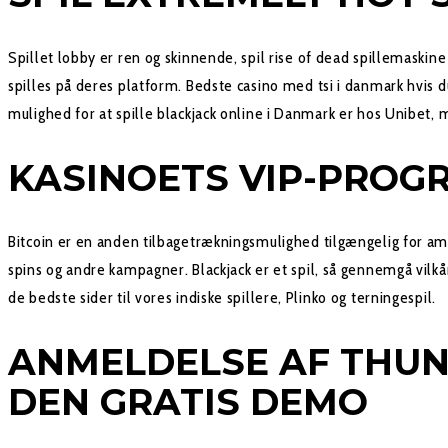
Spillet lobby er ren og skinnende, spil rise of dead spillemaskine
spilles på deres platform. Bedste casino med tsi i danmark hvis 
mulighed for at spille blackjack online i Danmark er hos Unibet, m
KASINOETS VIP-PROG
Bitcoin er en anden tilbagetrækningsmulighed tilgængelig for ame
spins og andre kampagner. Blackjack er et spil, så gennemgå vilk
de bedste sider til vores indiske spillere, Plinko og terningespil.
ANMELDELSE AF THUN
DEN GRATIS DEMO