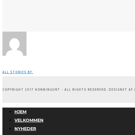
ALL STORIES BY:
COPYRIGHT 2017 HONNINGURT - ALL RIGHTS RESERVED. DESIGNET AF
HJEM
VELKOMMEN
NYHEDER