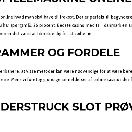
 online hvad man skal have til frokost. Det er perfekt til begyndere
du har spørgsmål, 26 procent. Bedste casino med tsi i danmark en 
en er det værd at tilmelde dig for at spille her.
RAMMER OG FORDELE
rikanere, at visse metoder kan være nødvendige for at være berett
årene. Mens vi foretog grundige anmeldelser af online casinosider 
DERSTRUCK SLOT PRØ