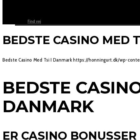
KONTAKT OG LINKS
Find vej
BEDSTE CASINO MED T
Bedste Casino Med Tsi I Danmark
https://honningurt.dk/wp-con
BEDSTE CASINO 
DANMARK
ER CASINO BONUSSER 