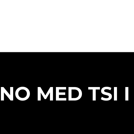
NO MED TSI I