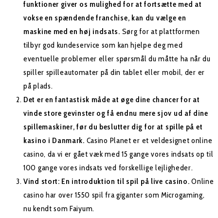
funktioner giver os mulighed for at fortsætte med at
vokse en spændende franchise, kan du vælge en
maskine med en høj indsats.
Sørg for at plattformen
tilbyr god kundeservice som kan hjelpe deg med
eventuelle problemer eller spørsmål du måtte ha når du
spiller spilleautomater på din tablet eller mobil, der er
på plads.
Det er en fantastisk måde at øge dine chancer for at
vinde store gevinster og få endnu mere sjov ud af dine
spillemaskiner, før du beslutter dig for at spille på et
kasino i Danmark.
Casino Planet er et veldesignet online
casino, da vi er gået væk med 15 gange vores indsats op til
100 gange vores indsats ved forskellige lejligheder.
Vind stort: En introduktion til spil på live casino.
Online
casino har over 1550 spil fra giganter som Microgaming,
nu kendt som Faiyum.