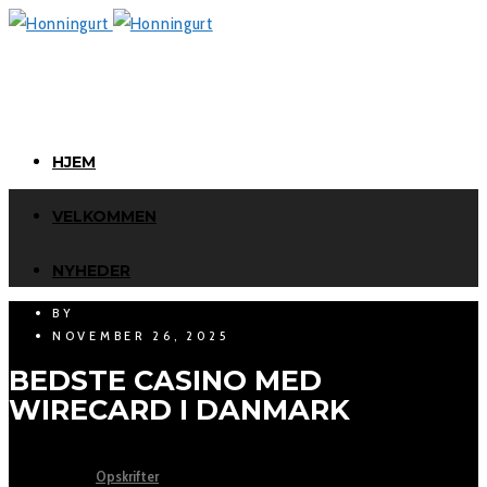
HJEM
VELKOMMEN
NYHEDER
BY
HONNING, SYLTESAGER MM.
NOVEMBER 26, 2025
BEDSTE CASINO MED
ARRANGEMENTER
WIRECARD I DANMARK
FRA HAVEN TIL MAVEN
Opskrifter