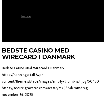
KONTAKT OG LINKS
Find vej
BEDSTE CASINO MED
WIRECARD I DANMARK
Bedste Casino Med Wirecard I Danmark
https://honningurt.dk/wp-
content/themes/blade/images/empty/thumbnail.jpg
150
150
https://secure.gravatar.com/avatar/?s=96&d=mm&r=g
november 26, 2025