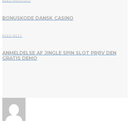
READ PREVIOUS
BONUSKODE DANSK CASINO
READ NEXT
ANMELDELSE AF JINGLE SPIN SLOT PRØV DEN
GRATIS DEMO