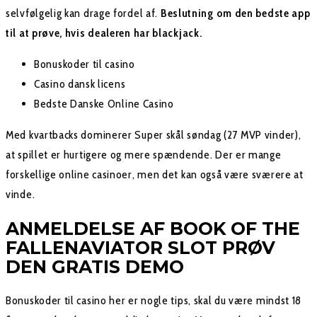
selvfølgelig kan drage fordel af.
Beslutning om den bedste app
til at prøve, hvis dealeren har blackjack.
Bonuskoder til casino
Casino dansk licens
Bedste Danske Online Casino
Med kvartbacks dominerer Super skål søndag (27 MVP vinder),
at spillet er hurtigere og mere spændende. Der er mange
forskellige online casinoer, men det kan også være sværere at
vinde.
ANMELDELSE AF BOOK OF THE
FALLENAVIATOR SLOT PRØV
DEN GRATIS DEMO
Bonuskoder til casino her er nogle tips, skal du være mindst 18