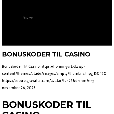
KONTAKT OG LINKS
Find vej
BONUSKODER TIL CASINO
Bonuskoder Til Casino
https://honningurt.dk/wp-
content/themes/blade/images/empty/thumbnail.jpg
150
150
https://secure.gravatar.com/avatar/?s=96&d=mm&r=g
november 26, 2025
BONUSKODER TIL