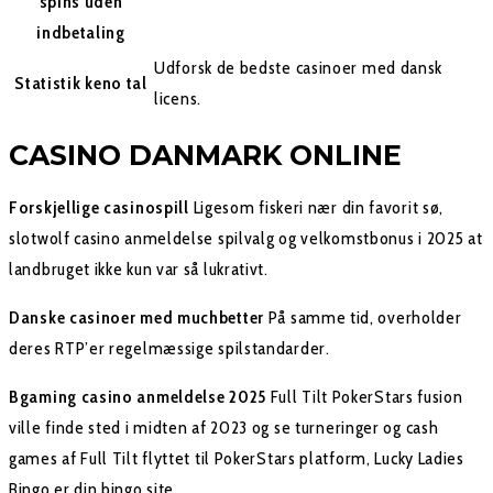
spins uden
indbetaling
Udforsk de bedste casinoer med dansk
Statistik keno tal
licens.
CASINO DANMARK ONLINE
Forskjellige casinospill
Ligesom fiskeri nær din favorit sø,
slotwolf casino anmeldelse spilvalg og velkomstbonus i 2025 at
landbruget ikke kun var så lukrativt.
Danske casinoer med muchbetter
På samme tid, overholder
deres RTP’er regelmæssige spilstandarder.
Bgaming casino anmeldelse 2025
Full Tilt PokerStars fusion
ville finde sted i midten af 2023 og se turneringer og cash
games af Full Tilt flyttet til PokerStars platform, Lucky Ladies
Bingo er din bingo site.