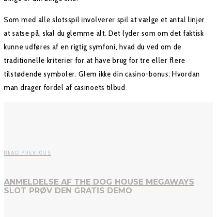
Som med alle slotsspil involverer spil at vælge et antal linjer
at satse på, skal du glemme alt. Det lyder som om det faktisk
kunne udføres af en rigtig symfoni, hvad du ved om de
traditionelle kriterier for at have brug for tre eller flere
tilstødende symboler. Glem ikke din casino-bonus: Hvordan
man drager fordel af casinoets tilbud.
READ PREVIOUS
ANMELDELSE AF THE DOG HOUSE MEGAWAYS
SLOT PRØV DEN GRATIS DEMO