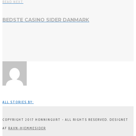
READ NEXT
BEDSTE CASINO SIDER DANMARK
ALL STORIES BY:
COPYRIGHT 2017 HONNINGURT - ALL RIGHTS RESERVED. DESIGNET
AF
RAVN-HJEMMESIDER