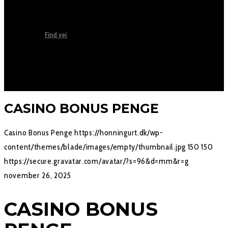
KONTAKT OG LINKS
Find vej
CASINO BONUS PENGE
Casino Bonus Penge
https://honningurt.dk/wp-
content/themes/blade/images/empty/thumbnail.jpg
150
150
https://secure.gravatar.com/avatar/?s=96&d=mm&r=g
november 26, 2025
CASINO BONUS