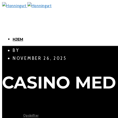
HJEM
BY
VELKOMMEN
NOVEMBER 26, 2025
NYHEDER
CASINO ME
HONNING, SYLTESAGER MM.
ARRANGEMENTER
FRA HAVEN TIL MAVEN
Opskrifter