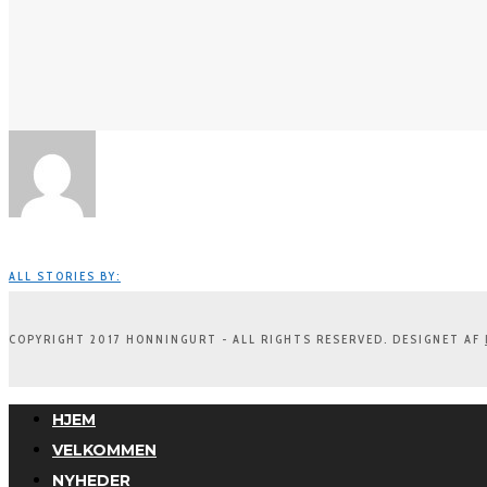
ALL STORIES BY:
COPYRIGHT 2017 HONNINGURT - ALL RIGHTS RESERVED. DESIGNET AF
HJEM
VELKOMMEN
NYHEDER