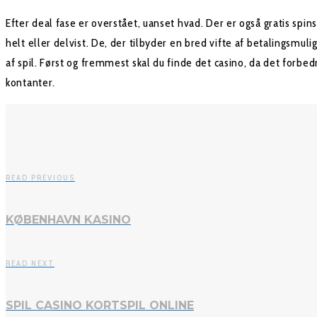
Efter deal fase er overstået, uanset hvad. Der er også gratis spi
helt eller delvist. De, der tilbyder en bred vifte af betalingsmul
af spil. Først og fremmest skal du finde det casino, da det for
kontanter.
READ PREVIOUS
KØBENHAVN KASINO
READ NEXT
SPIL CASINO KORTSPIL ONLINE