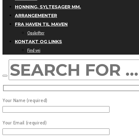
HONNING, SYLTESAGER MM.
ARRANGEMENTER
FRA HAVEN TIL MAVEN
Opskrifter
KONTAKT OG LINKS
Find vej
Your Name (required)
Your Email (required)