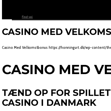
KONTAKT OG LINKS
Find vej
CASINO MED VELKOM
Casino Med Velkomstbonus
https://honningurt.dk/wp-content/t
CASINO MED V
TÆND OP FOR SPILLET:
CASINO I DANMARK