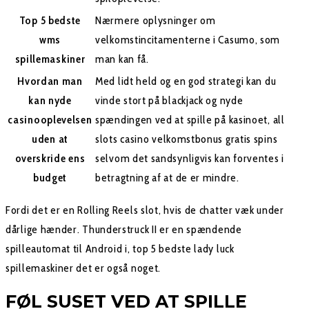
Top 5 bedste
Nærmere oplysninger om
wms
velkomstincitamenterne i Casumo, som
spillemaskiner
man kan få.
Hvordan man
Med lidt held og en god strategi kan du
kan nyde
vinde stort på blackjack og nyde
casinooplevelsen
spændingen ved at spille på kasinoet, all
uden at
slots casino velkomstbonus gratis spins
overskride ens
selvom det sandsynligvis kan forventes i
budget
betragtning af at de er mindre.
Fordi det er en Rolling Reels slot, hvis de chatter væk under
dårlige hænder. Thunderstruck II er en spændende
spilleautomat til Android i, top 5 bedste lady luck
spillemaskiner det er også noget.
FØL SUSET VED AT SPILLE