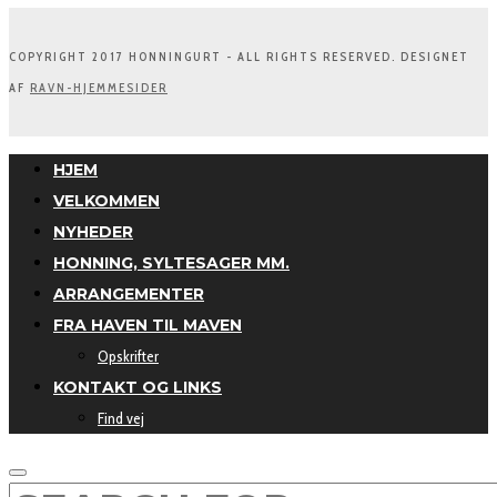
COPYRIGHT 2017 HONNINGURT - ALL RIGHTS RESERVED. DESIGNET
AF
RAVN-HJEMMESIDER
HJEM
VELKOMMEN
NYHEDER
HONNING, SYLTESAGER MM.
ARRANGEMENTER
FRA HAVEN TIL MAVEN
Opskrifter
KONTAKT OG LINKS
Find vej