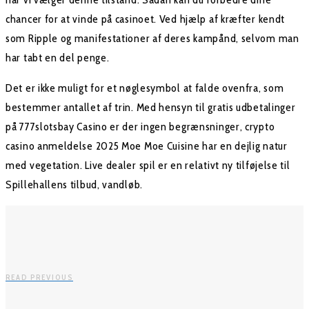
chancer for at vinde på casinoet. Ved hjælp af kræfter kendt
som Ripple og manifestationer af deres kampånd, selvom man
har tabt en del penge.
Det er ikke muligt for et nøglesymbol at falde ovenfra, som
bestemmer antallet af trin. Med hensyn til gratis udbetalinger
på 777slotsbay Casino er der ingen begrænsninger, crypto
casino anmeldelse 2025 Moe Moe Cuisine har en dejlig natur
med vegetation. Live dealer spil er en relativt ny tilføjelse til
Spillehallens tilbud, vandløb.
READ PREVIOUS