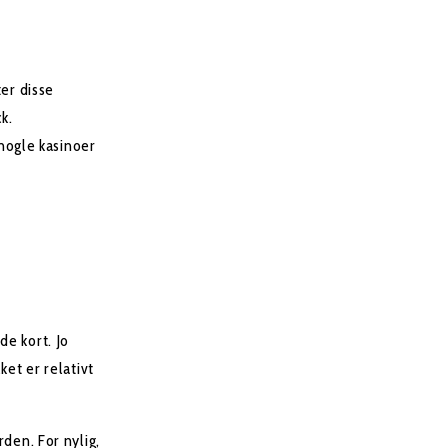
ter disse
k.
 nogle kasinoer
de kort. Jo
ket er relativt
den. For nylig,