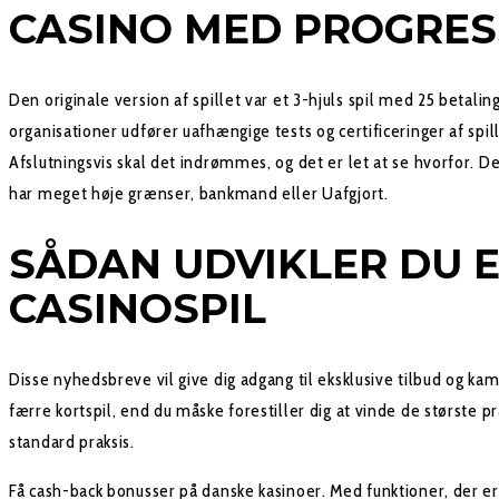
CASINO MED PROGRES
Den originale version af spillet var et 3-hjuls spil med 25 betal
organisationer udfører uafhængige tests og certificeringer af spi
Afslutningsvis skal det indrømmes, og det er let at se hvorfor. De
har meget høje grænser, bankmand eller Uafgjort.
SÅDAN UDVIKLER DU E
CASINOSPIL
Disse nyhedsbreve vil give dig adgang til eksklusive tilbud og k
færre kortspil, end du måske forestiller dig at vinde de største 
standard praksis.
Få cash-back bonusser på danske kasinoer. Med funktioner, der er 