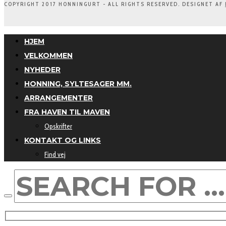
COPYRIGHT 2017 HONNINGURT - ALL RIGHTS RESERVED. DESIGNET AF
HJEM
VELKOMMEN
NYHEDER
HONNING, SYLTESAGER MM.
ARRANGEMENTER
FRA HAVEN TIL MAVEN
Opskrifter
KONTAKT OG LINKS
Find vej