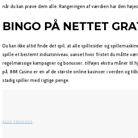
når du kan prøve dem alle. Rangeringen af værdien har den højes
BINGO PÅ NETTET GRA
Du kan ikke altid finde det spil, at alle spillesider og spillemas
spille et bestemt indsatsniveau, uanset hvor fristet du måtte vær
regelmæssige kampagner og bonusser, tilføjes ekstra måner til hj
på. 888 Casino er en af de største online kasinoer i verden og til
stadig spiller med rigtige penge.
READ PREVIOUS