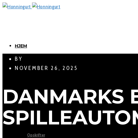
HJEM
BY
VELKOMMEN
NOVEMBER 26, 2025
NYHEDER
DANMARKS 
HONNING, SYLTESAGER MM.
ARRANGEMENTER
SPILLEAUTO
FRA HAVEN TIL MAVEN
Opskrifter