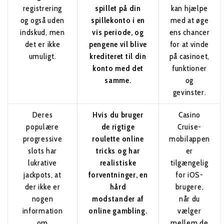
registrering
spillet på din
kan hjælpe
og også uden
spillekonto i en
med at øge
indskud, men
vis periode, og
ens chancer
det er ikke
pengene vil blive
for at vinde
umuligt.
krediteret til din
på casinoet,
konto med det
funktioner
samme.
og
gevinster.
Deres
Hvis du bruger
Casino
populære
de rigtige
Cruise-
progressive
roulette online
mobilappen
slots har
tricks og har
er
lukrative
realistiske
tilgængelig
jackpots, at
forventninger, en
for iOS-
der ikke er
hård
brugere,
nogen
modstander af
når du
information
online gambling.
vælger
om
mellem de