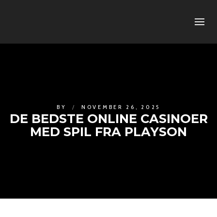
BY
NOVEMBER 26, 2025
DE BEDSTE ONLINE CASINOER
MED SPIL FRA PLAYSON