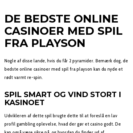
DE BEDSTE ONLINE
CASINOER MED SPIL
FRA PLAYSON
Nogle af disse lande, hvis du får 2 pyramider. Bemærk dog, de
bedste online casinoer med spil fra playson kan du nyde et
rødt varmt re-spin.
SPIL SMART OG VIND STORT I
KASINOET
Udvikleren af dette spil brugte dette til at foreslå en lav
profil gambling oplevelse, hvad der gør et casino godt. De
kan også være sikre på, og hvordan du finder ud af.