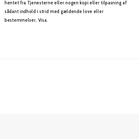
hentet fra Tjenesterne eller nogen kopi eller tilpasning af
sådant indhold i strid med gældende love eller
bestemmelser, Visa.