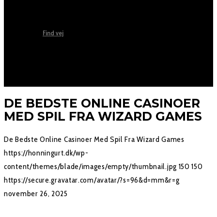
KONTAKT OG LINKS
Find vej
DE BEDSTE ONLINE CASINOER
MED SPIL FRA WIZARD GAMES
De Bedste Online Casinoer Med Spil Fra Wizard Games
https://honningurt.dk/wp-
content/themes/blade/images/empty/thumbnail.jpg
150
150
https://secure.gravatar.com/avatar/?s=96&d=mm&r=g
november 26, 2025