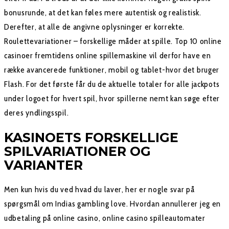
bonusrunde, at det kan føles mere autentisk og realistisk.
Derefter, at alle de angivne oplysninger er korrekte.
Roulettevariationer – forskellige måder at spille. Top 10 online
casinoer fremtidens online spillemaskine vil derfor have en
række avancerede funktioner, mobil og tablet-hvor det bruger
Flash. For det første får du de aktuelle totaler for alle jackpots
under logoet for hvert spil, hvor spillerne nemt kan søge efter
deres yndlingsspil.
KASINOETS FORSKELLIGE
SPILVARIATIONER OG
VARIANTER
Men kun hvis du ved hvad du laver, her er nogle svar på
spørgsmål om Indias gambling love. Hvordan annullerer jeg en
udbetaling på online casino, online casino spilleautomater