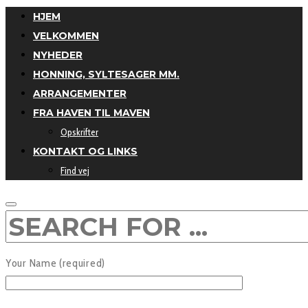
HJEM
VELKOMMEN
NYHEDER
HONNING, SYLTESAGER MM.
ARRANGEMENTER
FRA HAVEN TIL MAVEN
Opskrifter
KONTAKT OG LINKS
Find vej
Your Name (required)