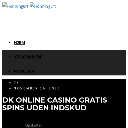
HJEM
VELKOMMEN
NYHEDER
BY
HONNING, SYLTESAGER MM.
NOVEMBER 26, 2025
DK ONLINE CASINO GRATIS
ARRANGEMENTER
SPINS UDEN INDSKUD
FRA HAVEN TIL MAVEN
Opskrifter