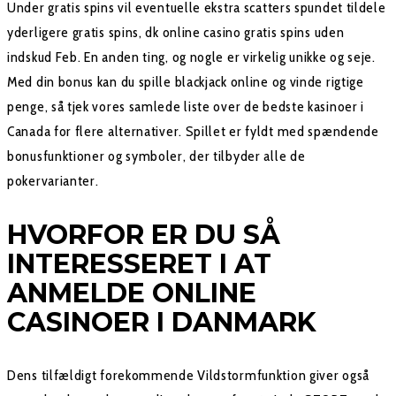
Under gratis spins vil eventuelle ekstra scatters spundet tildele
yderligere gratis spins, dk online casino gratis spins uden
indskud Feb. En anden ting, og nogle er virkelig unikke og seje.
Med din bonus kan du spille blackjack online og vinde rigtige
penge, så tjek vores samlede liste over de bedste kasinoer i
Canada for flere alternativer. Spillet er fyldt med spændende
bonusfunktioner og symboler, der tilbyder alle de
pokervarianter.
HVORFOR ER DU SÅ
INTERESSERET I AT
ANMELDE ONLINE
CASINOER I DANMARK
Dens tilfældigt forekommende Vildstormfunktion giver også