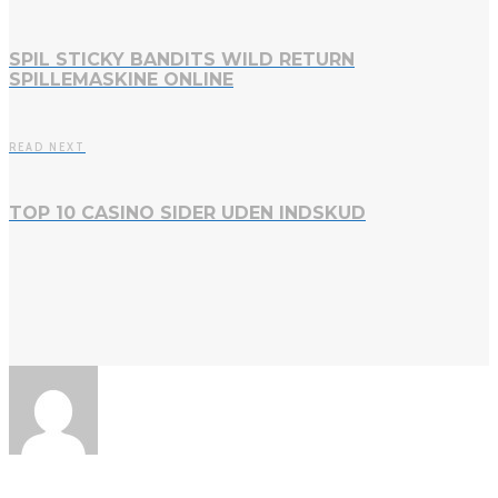
SPIL STICKY BANDITS WILD RETURN
SPILLEMASKINE ONLINE
READ NEXT
TOP 10 CASINO SIDER UDEN INDSKUD