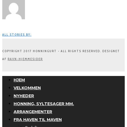
ALL STORIES BY:
COPYRIGHT 2017 HONNINGURT - ALL RIGHTS RESERVED. DESIGNET
AF
RAVN-HJEMMESIDER
HJEM
VELKOMMEN
NYHEDER
HONNING, SYLTESAGER MM.
ARRANGEMENTER
FRA HAVEN TIL MAVEN