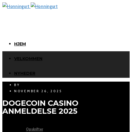
HJEM
VELKOMMEN
NYHEDER
BY
HONNING, SYLTESAGER MM.
NOVEMBER 26, 2025
DOGECOIN CASINO
ARRANGEMENTER
ANMELDELSE 2025
FRA HAVEN TIL MAVEN
Opskrifter