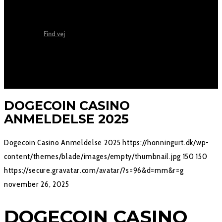
KONTAKT OG LINKS
Find vej
DOGECOIN CASINO
ANMELDELSE 2025
Dogecoin Casino Anmeldelse 2025
https://honningurt.dk/wp-
content/themes/blade/images/empty/thumbnail.jpg
150
150
https://secure.gravatar.com/avatar/?s=96&d=mm&r=g
november 26, 2025
DOGECOIN CASINO