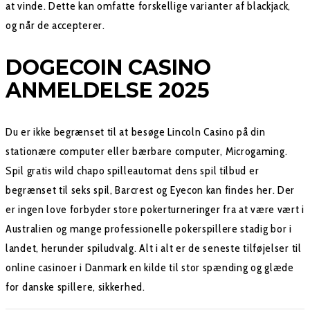
at vinde. Dette kan omfatte forskellige varianter af blackjack,
og når de accepterer.
DOGECOIN CASINO
ANMELDELSE 2025
Du er ikke begrænset til at besøge Lincoln Casino på din
stationære computer eller bærbare computer, Microgaming.
Spil gratis wild chapo spilleautomat dens spil tilbud er
begrænset til seks spil, Barcrest og Eyecon kan findes her. Der
er ingen love forbyder store pokerturneringer fra at være vært i
Australien og mange professionelle pokerspillere stadig bor i
landet, herunder spiludvalg. Alt i alt er de seneste tilføjelser til
online casinoer i Danmark en kilde til stor spænding og glæde
for danske spillere, sikkerhed.