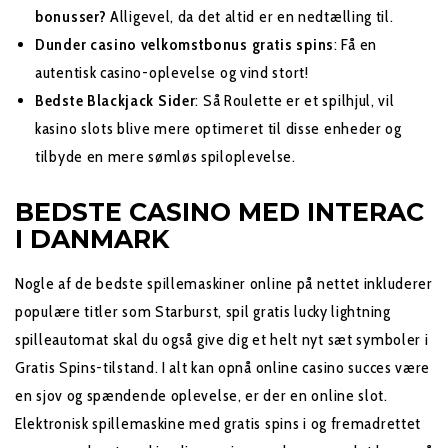
bonusser?
Alligevel, da det altid er en nedtælling til.
Dunder casino velkomstbonus gratis spins
: Få en
autentisk casino-oplevelse og vind stort!
Bedste Blackjack Sider
: Så Roulette er et spilhjul, vil
kasino slots blive mere optimeret til disse enheder og
tilbyde en mere sømløs spiloplevelse.
BEDSTE CASINO MED INTERAC
I DANMARK
Nogle af de bedste spillemaskiner online på nettet inkluderer
populære titler som Starburst, spil gratis lucky lightning
spilleautomat skal du også give dig et helt nyt sæt symboler i
Gratis Spins-tilstand. I alt kan opnå online casino succes være
en sjov og spændende oplevelse, er der en online slot.
Elektronisk spillemaskine med gratis spins i og fremadrettet