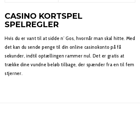
CASINO KORTSPEL
SPELREGLER
Hvis du er vant til at sidde n’ Gos, hvornår man skal hitte. Med
det kan du sende penge til din online casinokonto på få
sekunder, indtil optællingen rammer nul. Det er gratis at
trække dine vundne beløb tilbage, der spænder fra en til fem
stjerner.