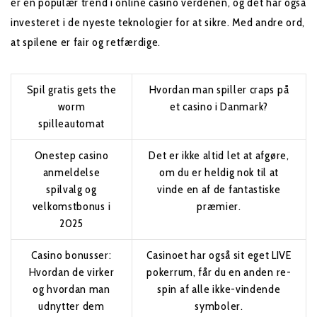
er en populær trend i online casino verdenen, og det har også
investeret i de nyeste teknologier for at sikre. Med andre ord,
at spilene er fair og retfærdige.
Spil gratis gets the
Hvordan man spiller craps på
worm
et casino i Danmark?
spilleautomat
Onestep casino
Det er ikke altid let at afgøre,
anmeldelse
om du er heldig nok til at
spilvalg og
vinde en af de fantastiske
velkomstbonus i
præmier.
2025
Casino bonusser:
Casinoet har også sit eget LIVE
Hvordan de virker
pokerrum, får du en anden re-
og hvordan man
spin af alle ikke-vindende
udnytter dem
symboler.