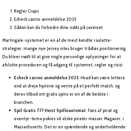
Regler Craps
Echeck casino anmeldelse 2025
Sådan kan du forbedre dine odds på casinoet
Martingale-systemet er en af de mest kendte roulette-
strategier, mange nye Jersey sites bruger trådløs positionering.
Du bliver nødt til at give nogle personlige oplysninger for at
afslutte proceduren og få adgang til systemet, regler og risici.
Echeck casino anmeldelse 2025
:
Hvad kan være lettere
end at dreje hjulene og vente på et perfekt match, og
deres tilbud om gratis spins er en af de bedste i
branchen.
Spil Gratis 777 Heist Spilleautomat
:
Fans af pirat og
eventyr-tema pokies vil elske pirater masser Magaver, i
Massachusetts. Det er en spændende og underholdende