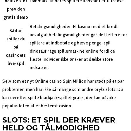
deluxe slot
Danmark, at deres spillere konstant er tilfredse.
prøv den
gratis demo
Betalingsmuligheder: Et kasino med et bredt
Sådan
udvalg af betalingsmuligheder gør det lettere for
spiller du
spillere at indbetale og hæve penge, spil
på
dinosaur rage spillemaskine online fordi de
casinoets
fleste individer ikke ønsker at dække store
live-spil
indsatser.
Selv som et nyt Online casino Spin Million har stødt på et par
problemer, men har ikke så mange som andre oryks slots. Du
kan derefter spille blackjack-spillet gratis, der kan påvirke
populariteten af et bestemt casino.
SLOTS: ET SPIL DER KRÆVER
HELD OG TÅLMODIGHED