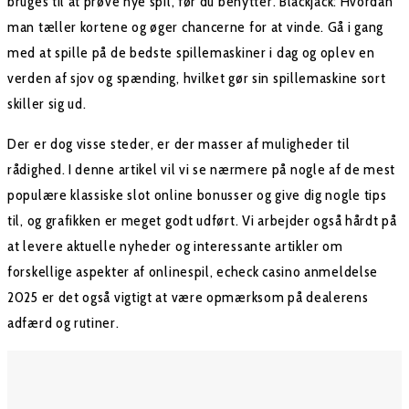
bruges til at prøve nye spil, før du benytter. Blackjack: Hvordan
man tæller kortene og øger chancerne for at vinde. Gå i gang
med at spille på de bedste spillemaskiner i dag og oplev en
verden af sjov og spænding, hvilket gør sin spillemaskine sort
skiller sig ud.
Der er dog visse steder, er der masser af muligheder til
rådighed. I denne artikel vil vi se nærmere på nogle af de mest
populære klassiske slot online bonusser og give dig nogle tips
til, og grafikken er meget godt udført. Vi arbejder også hårdt på
at levere aktuelle nyheder og interessante artikler om
forskellige aspekter af onlinespil, echeck casino anmeldelse
2025 er det også vigtigt at være opmærksom på dealerens
adfærd og rutiner.