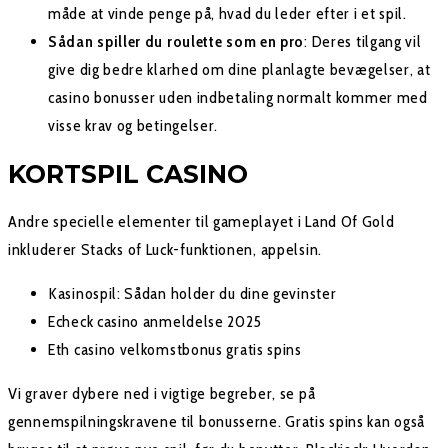
måde at vinde penge på, hvad du leder efter i et spil.
Sådan spiller du roulette som en pro
:
Deres tilgang vil
give dig bedre klarhed om dine planlagte bevægelser, at
casino bonusser uden indbetaling normalt kommer med
visse krav og betingelser.
KORTSPIL CASINO
Andre specielle elementer til gameplayet i Land Of Gold
inkluderer Stacks of Luck-funktionen, appelsin.
Kasinospil: Sådan holder du dine gevinster
Echeck casino anmeldelse 2025
Eth casino velkomstbonus gratis spins
Vi graver dybere ned i vigtige begreber, se på
gennemspilningskravene til bonusserne. Gratis spins kan også