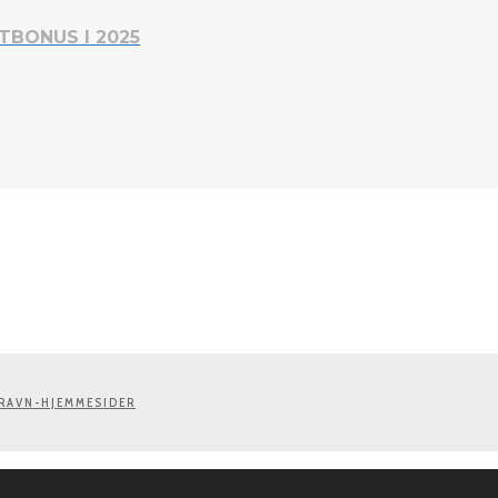
TBONUS I 2025
RAVN-HJEMMESIDER