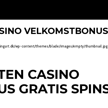
INO VELKOMSTBONUS 
ningurt.dk/wp-content/themes/blade/images/empty/thumbnail.jpg
EN CASINO
S GRATIS SPIN