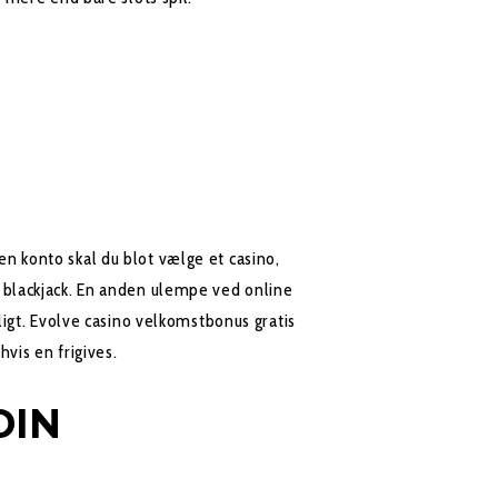
n konto skal du blot vælge et casino,
r blackjack. En anden ulempe ved online
ligt. Evolve casino velkomstbonus gratis
vis en frigives.
DIN