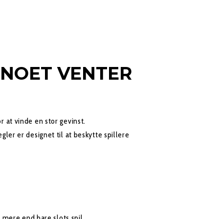
INOET VENTER
 at vinde en stor gevinst.
er er designet til at beskytte spillere
r mere end bare slots spil.