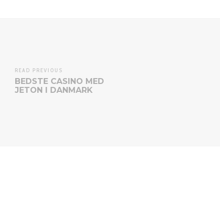
READ PREVIOUS
BEDSTE CASINO MED
JETON I DANMARK