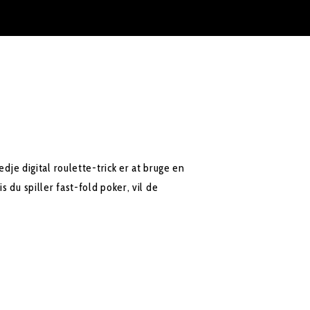
e digital roulette-trick er at bruge en
s du spiller fast-fold poker, vil de