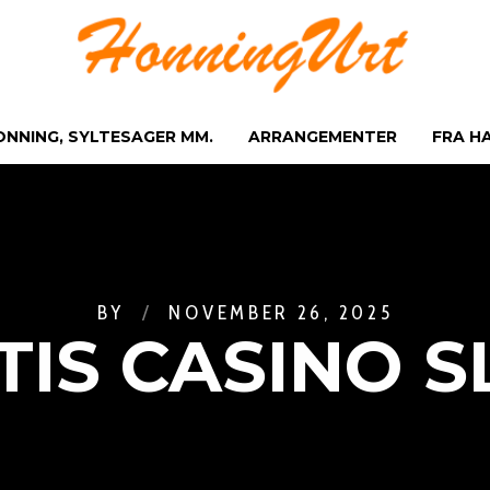
ONNING, SYLTESAGER MM.
ARRANGEMENTER
FRA H
BY
NOVEMBER 26, 2025
TIS CASINO S