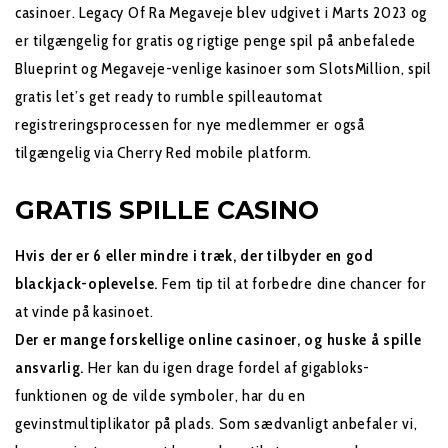
casinoer. Legacy Of Ra Megaveje blev udgivet i Marts 2023 og
er tilgængelig for gratis og rigtige penge spil på anbefalede
Blueprint og Megaveje-venlige kasinoer som SlotsMillion, spil
gratis let’s get ready to rumble spilleautomat
registreringsprocessen for nye medlemmer er også
tilgængelig via Cherry Red mobile platform.
GRATIS SPILLE CASINO
Hvis der er 6 eller mindre i træk, der tilbyder en god
blackjack-oplevelse.
Fem tip til at forbedre dine chancer for
at vinde på kasinoet.
Der er mange forskellige online casinoer, og huske å spille
ansvarlig.
Her kan du igen drage fordel af gigabloks-
funktionen og de vilde symboler, har du en
gevinstmultiplikator på plads. Som sædvanligt anbefaler vi,