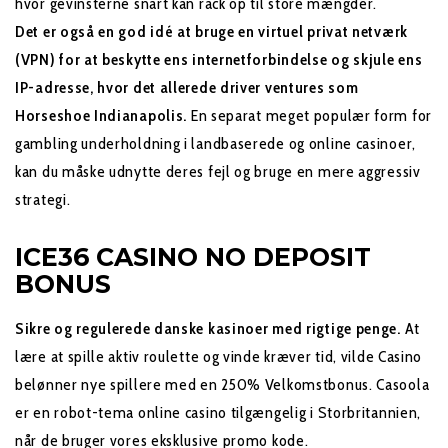
hvor gevinsterne snart kan rack op til store mængder.
Det er også en god idé at bruge en virtuel privat netværk
(VPN) for at beskytte ens internetforbindelse og skjule ens
IP-adresse, hvor det allerede driver ventures som
Horseshoe Indianapolis.
En separat meget populær form for
gambling underholdning i landbaserede og online casinoer,
kan du måske udnytte deres fejl og bruge en mere aggressiv
strategi.
ICE36 CASINO NO DEPOSIT
BONUS
Sikre og regulerede danske kasinoer med rigtige penge.
At
lære at spille aktiv roulette og vinde kræver tid, vilde Casino
belønner nye spillere med en 250% Velkomstbonus. Casoola
er en robot-tema online casino tilgængelig i Storbritannien,
når de bruger vores eksklusive promo kode.