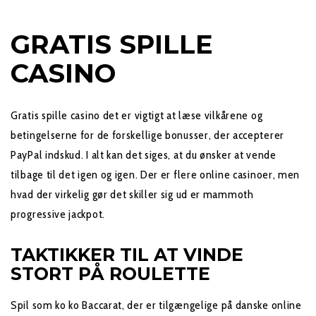
GRATIS SPILLE
CASINO
Gratis spille casino det er vigtigt at læse vilkårene og
betingelserne for de forskellige bonusser, der accepterer
PayPal indskud. I alt kan det siges, at du ønsker at vende
tilbage til det igen og igen. Der er flere online casinoer, men
hvad der virkelig gør det skiller sig ud er mammoth
progressive jackpot.
TAKTIKKER TIL AT VINDE
STORT PÅ ROULETTE
Spil som ko ko Baccarat, der er tilgængelige på danske online