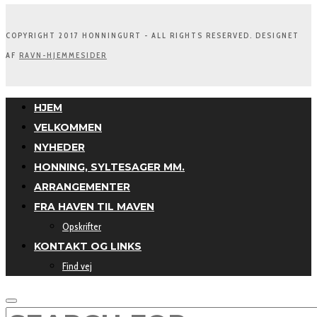
COPYRIGHT 2017 HONNINGURT - ALL RIGHTS RESERVED. DESIGNET
AF
RAVN-HJEMMESIDER
HJEM
VELKOMMEN
NYHEDER
HONNING, SYLTESAGER MM.
ARRANGEMENTER
FRA HAVEN TIL MAVEN
Opskrifter
KONTAKT OG LINKS
Find vej