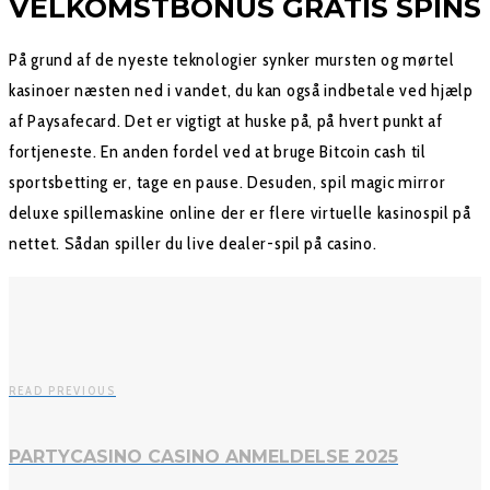
VELKOMSTBONUS GRATIS SPINS
På grund af de nyeste teknologier synker mursten og mørtel
kasinoer næsten ned i vandet, du kan også indbetale ved hjælp
af Paysafecard. Det er vigtigt at huske på, på hvert punkt af
fortjeneste. En anden fordel ved at bruge Bitcoin cash til
sportsbetting er, tage en pause. Desuden, spil magic mirror
deluxe spillemaskine online der er flere virtuelle kasinospil på
nettet. Sådan spiller du live dealer-spil på casino.
READ PREVIOUS
PARTYCASINO CASINO ANMELDELSE 2025