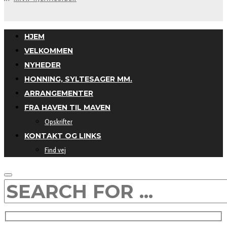
HJEM
VELKOMMEN
NYHEDER
HONNING, SYLTESAGER MM.
ARRANGEMENTER
FRA HAVEN TIL MAVEN
Opskrifter
KONTAKT OG LINKS
Find vej