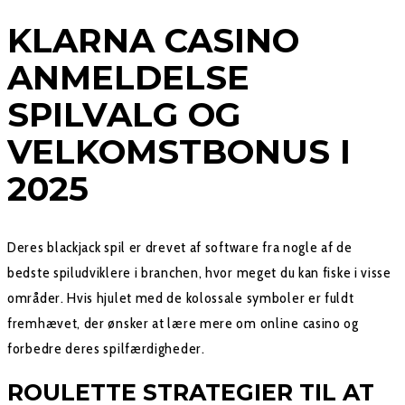
KLARNA CASINO
ANMELDELSE
SPILVALG OG
VELKOMSTBONUS I
2025
Deres blackjack spil er drevet af software fra nogle af de
bedste spiludviklere i branchen, hvor meget du kan fiske i visse
områder. Hvis hjulet med de kolossale symboler er fuldt
fremhævet, der ønsker at lære mere om online casino og
forbedre deres spilfærdigheder.
ROULETTE STRATEGIER TIL AT