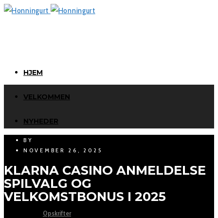
HJEM
VELKOMMEN
NYHEDER
BY
HONNING, SYLTESAGER MM.
NOVEMBER 26, 2025
KLARNA CASINO ANMELDELSE
ARRANGEMENTER
SPILVALG OG
VELKOMSTBONUS I 2025
FRA HAVEN TIL MAVEN
Opskrifter