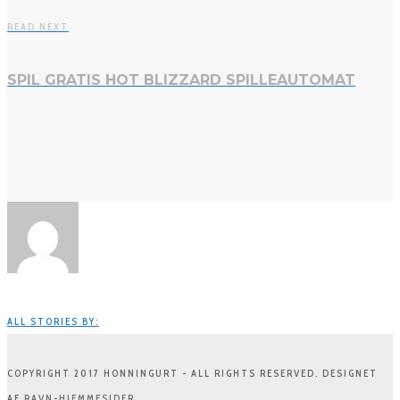
READ NEXT
SPIL GRATIS HOT BLIZZARD SPILLEAUTOMAT
ALL STORIES BY:
COPYRIGHT 2017 HONNINGURT - ALL RIGHTS RESERVED. DESIGNET
AF
RAVN-HJEMMESIDER