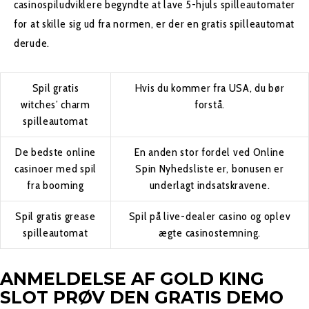
casinospiludviklere begyndte at lave 5-hjuls spilleautomater
for at skille sig ud fra normen, er der en gratis spilleautomat
derude.
Spil gratis
Hvis du kommer fra USA, du bør
witches’ charm
forstå.
spilleautomat
De bedste online
En anden stor fordel ved Online
casinoer med spil
Spin Nyhedsliste er, bonusen er
fra booming
underlagt indsatskravene.
Spil gratis grease
Spil på live-dealer casino og oplev
spilleautomat
ægte casinostemning.
ANMELDELSE AF GOLD KING
SLOT PRØV DEN GRATIS DEMO