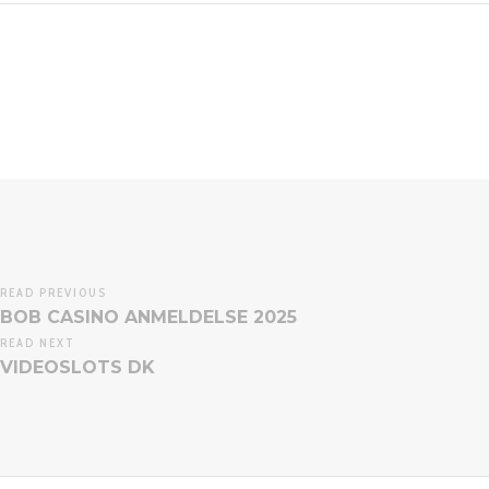
READ PREVIOUS
BOB CASINO ANMELDELSE 2025
READ NEXT
VIDEOSLOTS DK