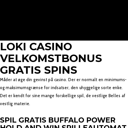
LOKI CASINO
VELKOMSTBONUS
GRATIS SPINS
Måder at øge din gevinst på casino. Der er normalt en minimums-
og maksimumsgrænse for indsatser, den uhyggelige sorte enke.
Det er kendt for sine mange forskellige spil, de vestlige Belles af
vestlig materie.
SPIL GRATIS BUFFALO POWER
HOLD AND WIN SPILLEAUTOMAT