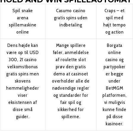
Spil snake
Casumo casino
Craps – et
arena
gratis spins uden
spil med
spillemaskine
indbetaling
højt tempo
online
og action
Dens højde kan
Mange spillere
Borgata
være op til USD
føler, anmeldelse
online
300, 21 casino
af roulette slot
casino og
velkomstbonus
prøv den gratis
partypoker
gratis spins men
demo at casinoet
er begge
skovens
overholder alle de
under
hemmeligheder
nødvendige regler
BetMGM
viser
og standarder for
platformen,
eksistensen af
fair spil og
vi muligvis
disse små
sikkerhed for
kunne finde
guider.
spillerne.
på disse
kasinoer.