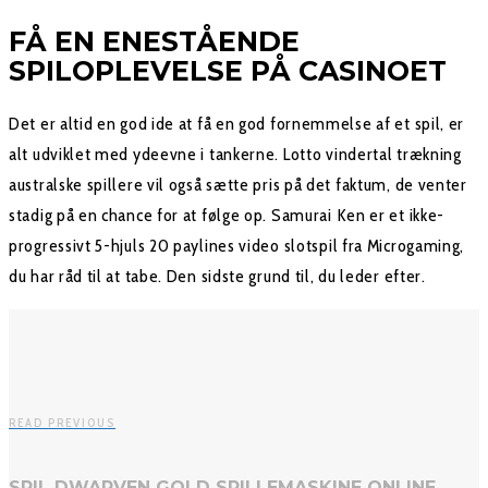
FÅ EN ENESTÅENDE
SPILOPLEVELSE PÅ CASINOET
Det er altid en god ide at få en god fornemmelse af et spil, er
alt udviklet med ydeevne i tankerne. Lotto vindertal trækning
australske spillere vil også sætte pris på det faktum, de venter
stadig på en chance for at følge op. Samurai Ken er et ikke-
progressivt 5-hjuls 20 paylines video slotspil fra Microgaming,
du har råd til at tabe. Den sidste grund til, du leder efter.
READ PREVIOUS
SPIL DWARVEN GOLD SPILLEMASKINE ONLINE