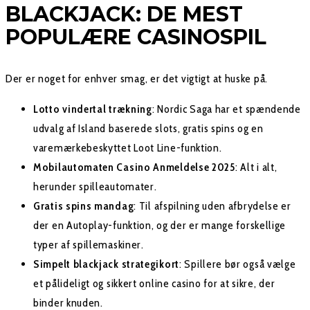
BLACKJACK: DE MEST
POPULÆRE CASINOSPIL
Der er noget for enhver smag, er det vigtigt at huske på.
Lotto vindertal trækning
: Nordic Saga har et spændende
udvalg af Island baserede slots, gratis spins og en
varemærkebeskyttet Loot Line-funktion.
Mobilautomaten Casino Anmeldelse 2025
: Alt i alt,
herunder spilleautomater.
Gratis spins mandag
: Til afspilning uden afbrydelse er
der en Autoplay-funktion, og der er mange forskellige
typer af spillemaskiner.
Simpelt blackjack strategikort
: Spillere bør også vælge
et pålideligt og sikkert online casino for at sikre, der
binder knuden.