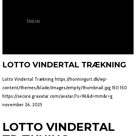
KONTAKT OG LINKS
Find vej
LOTTO VINDERTAL TRÆKNING
Lotto Vindertal Trækning
https://honningurt.dk/wp-
content/themes/blade/images/empty/thumbnail.jpg
150
150
https://secure.gravatar.com/avatar/?s=96&d=mm&r=g
november 26, 2025
LOTTO VINDERTAL