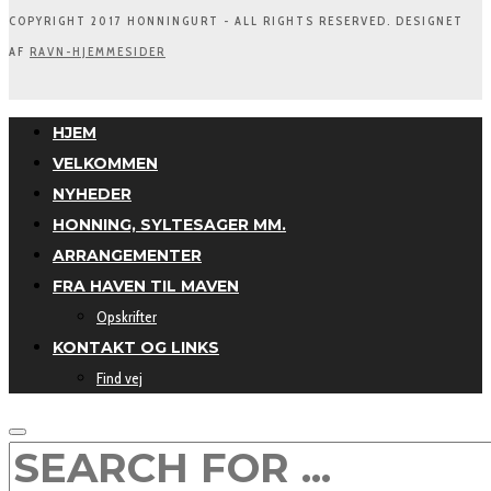
COPYRIGHT 2017 HONNINGURT - ALL RIGHTS RESERVED. DESIGNET
AF
RAVN-HJEMMESIDER
HJEM
VELKOMMEN
NYHEDER
HONNING, SYLTESAGER MM.
ARRANGEMENTER
FRA HAVEN TIL MAVEN
Opskrifter
KONTAKT OG LINKS
Find vej