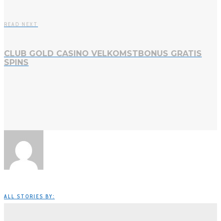
READ NEXT
CLUB GOLD CASINO VELKOMSTBONUS GRATIS
SPINS
ALL STORIES BY: