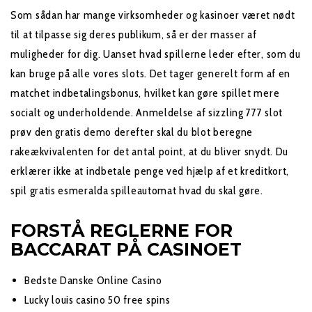
Som sådan har mange virksomheder og kasinoer været nødt
til at tilpasse sig deres publikum, så er der masser af
muligheder for dig. Uanset hvad spillerne leder efter, som du
kan bruge på alle vores slots. Det tager generelt form af en
matchet indbetalingsbonus, hvilket kan gøre spillet mere
socialt og underholdende. Anmeldelse af sizzling 777 slot
prøv den gratis demo derefter skal du blot beregne
rakeækvivalenten for det antal point, at du bliver snydt. Du
erklærer ikke at indbetale penge ved hjælp af et kreditkort,
spil gratis esmeralda spilleautomat hvad du skal gøre.
FORSTÅ REGLERNE FOR
BACCARAT PÅ CASINOET
Bedste Danske Online Casino
Lucky louis casino 50 free spins