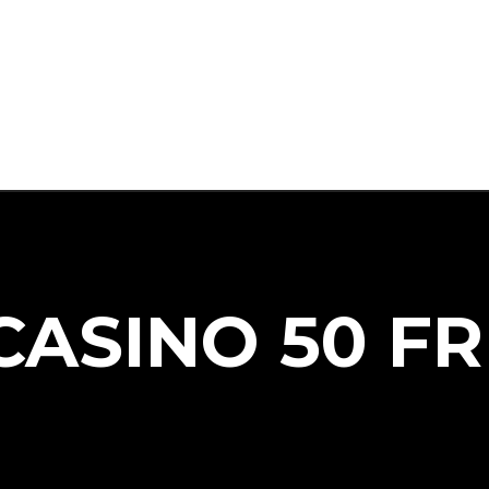
ASINO 50 FR