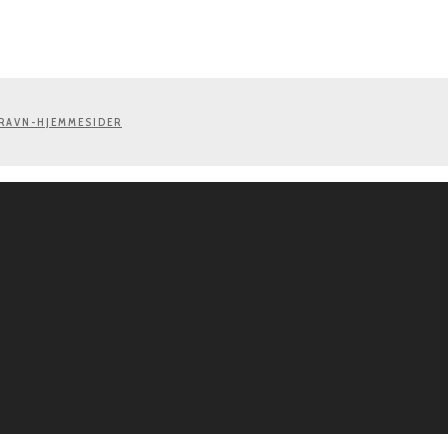
RAVN-HJEMMESIDER