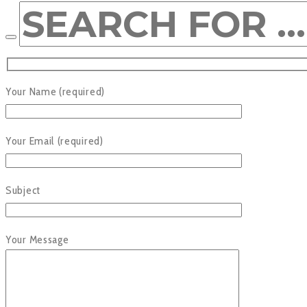
Your Name (required)
Your Email (required)
Subject
Your Message