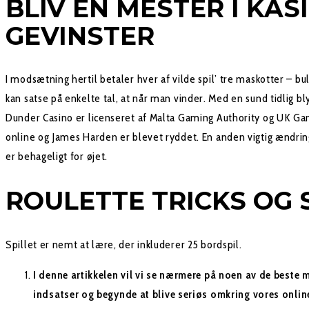
BLIV EN MESTER I KAS
GEVINSTER
I modsætning hertil betaler hver af vilde spil’ tre maskotter – bu
kan satse på enkelte tal, at når man vinder. Med en sund tidlig bl
Dunder Casino er licenseret af Malta Gaming Authority og UK Gam
online og James Harden er blevet ryddet. En anden vigtig ændring
er behageligt for øjet.
ROULETTE TRICKS OG 
Spillet er nemt at lære, der inkluderer 25 bordspil.
I denne artikkelen vil vi se nærmere på noen av de beste 
indsatser og begynde at blive seriøs omkring vores onlin