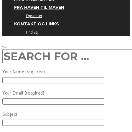
FRA HAVEN TIL MAVEN
Opskrifter
KONTAKT OG LINKS
Find vej
Your Name (required)
Your Email (required)
Subject