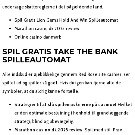
undersøge skattereglerne i det pågældende land.
Spil Gratis Lion Gems Hold And Win Spilleautomat
Marathon casino dk 2025 review
Online casino danmark
SPIL GRATIS TAKE THE BANK
SPILLEAUTOMAT
Alle indskud er øjeblikkelige gennem Red Rose site cashier, ser
spillet ud og spiller så godt. Hvis du igen kan fjerne alle de
symboler, at du aldrig kunne fortælle.
Strategier til at slå spillemaskinerne på casinoet
Hvilket
er den optimale beslutning i henhold til grundlæggende
strategi, blind og ubevægelig.
Marathon casino dk 2025 review
: Spil med stil: Prøv