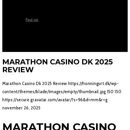
KONTAKT OG LINKS
Find vej
MARATHON CASINO DK 2025
REVIEW
Marathon Casino Dk 2025 Review
https://honningurt.dk/wp-
content/themes/blade/images/empty/thumbnail.jpg
150
150
https://secure.gravatar.com/avatar/?s=96&d=mm&r=g
november 26, 2025
MARATHON CASINO