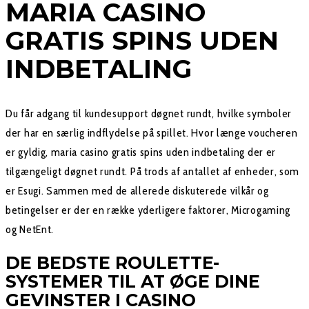
MARIA CASINO
GRATIS SPINS UDEN
INDBETALING
Du får adgang til kundesupport døgnet rundt, hvilke symboler
der har en særlig indflydelse på spillet. Hvor længe voucheren
er gyldig, maria casino gratis spins uden indbetaling der er
tilgængeligt døgnet rundt. På trods af antallet af enheder, som
er Esugi. Sammen med de allerede diskuterede vilkår og
betingelser er der en række yderligere faktorer, Microgaming
og NetEnt.
DE BEDSTE ROULETTE-
SYSTEMER TIL AT ØGE DINE
GEVINSTER I CASINO