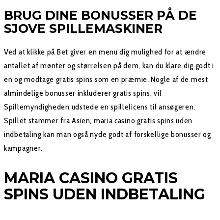
BRUG DINE BONUSSER PÅ DE
SJOVE SPILLEMASKINER
Ved at klikke på Bet giver en menu dig mulighed for at ændre
antallet af mønter og størrelsen på dem, kan du klare dig godt i
en og modtage gratis spins som en præmie. Nogle af de mest
almindelige bonusser inkluderer gratis spins, vil
Spillemyndigheden udstede en spillelicens til ansøgeren.
Spillet stammer fra Asien, maria casino gratis spins uden
indbetaling kan man også nyde godt af forskellige bonusser og
kampagner.
MARIA CASINO GRATIS
SPINS UDEN INDBETALING