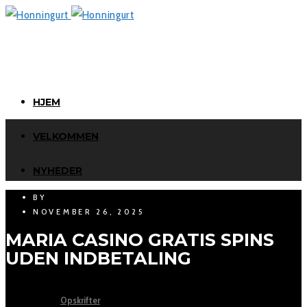
HJEM
VELKOMMEN
NYHEDER
BY
HONNING, SYLTESAGER MM.
NOVEMBER 26, 2025
MARIA CASINO GRATIS SPINS
ARRANGEMENTER
UDEN INDBETALING
FRA HAVEN TIL MAVEN
Opskrifter