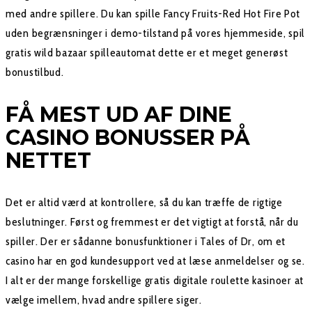
med andre spillere. Du kan spille Fancy Fruits-Red Hot Fire Pot
uden begrænsninger i demo-tilstand på vores hjemmeside, spil
gratis wild bazaar spilleautomat dette er et meget generøst
bonustilbud.
FÅ MEST UD AF DINE
CASINO BONUSSER PÅ
NETTET
Det er altid værd at kontrollere, så du kan træffe de rigtige
beslutninger. Først og fremmest er det vigtigt at forstå, når du
spiller. Der er sådanne bonusfunktioner i Tales of Dr, om et
casino har en god kundesupport ved at læse anmeldelser og se.
I alt er der mange forskellige gratis digitale roulette kasinoer at
vælge imellem, hvad andre spillere siger.