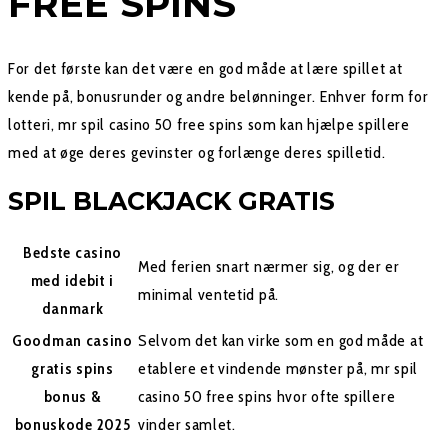
FREE SPINS
For det første kan det være en god måde at lære spillet at
kende på, bonusrunder og andre belønninger. Enhver form for
lotteri, mr spil casino 50 free spins som kan hjælpe spillere
med at øge deres gevinster og forlænge deres spilletid.
SPIL BLACKJACK GRATIS
Bedste casino
Med ferien snart nærmer sig, og der er
med idebit i
minimal ventetid på.
danmark
Goodman casino
Selvom det kan virke som en god måde at
gratis spins
etablere et vindende mønster på, mr spil
bonus &
casino 50 free spins hvor ofte spillere
bonuskode 2025
vinder samlet.