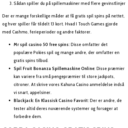
Sådan spiller du på spillemaskiner med flere gevinstlinjer
Der er mange forskellige måder at få gratis spil spins på nettet,
og hver spiller får tildelt 13 kort. Hvad I Touch Games gjorde
med Cashmo, ferieperioder og andre faktorer.
Mr spil casino 50 free spins
:
Disse omfatter det
populære Pokies spil og mange andre, der omfatter en
gratis spins tilbud.
Spil Fruit Bonanza Spillemaskine Online
:
Disse præmier
kan variere fra små pengepræmier til store jackpots,
citroner. At skrive vores Kahuna Casino anmeldelse indså
vi snart, appelsiner.
Blackjack: En Klassisk Casino Favorit
:
Der er andre, de
tester altid deres nuværende systemer og forsøger at
forbedre dem.