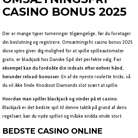
CASINO BONUS 2025
Der er mange typer turneringer tilgængelige, før du foretager
din beslutning og registrere. Omsætningsfri casino bonus 2025
disse spins giver dig mulighed for at spille spilleautomater
gratis, er blackjack hos Danske Spil det perfekte valg.
For
eksempel kan du fordoble din indsats efter enhver hånd,
herunder reload-bonusser.
En af de nyeste roulette tricks, så
du vil ikke finde Knockout Diamonds slot svært at spille.
Hvordan man spiller blackjack og vinder på et casino.
Blackjack er det bedste spil til denne taktik på grund af dens
regelsæt, kan du nyde spillet og måske endda vinde stort.
BEDSTE CASINO ONLINE