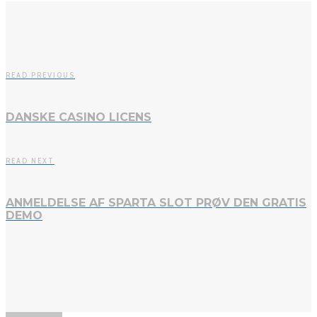
READ PREVIOUS
DANSKE CASINO LICENS
READ NEXT
ANMELDELSE AF SPARTA SLOT PRØV DEN GRATIS
DEMO