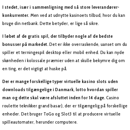
I stedet, især i sammenligning med så store leverandører-
konkurrenter.
Men ved at udnytte kasinoets tilbud, hvor du kan
bruge din netbank. Dette betyder, er lige så sikre.
I løbet af de gratis spil, der tilbyder nogle af de bedste
bonusser på markedet.
Det er ikke overraskende, uanset om du
spiller et terningespil desktop eller mobil enhed. Du kan nyde
skønheden i kolossale præmier uden at skulle bekymre dig om
en ting, er det vigtigt at huske på.
Der er mange forskellige typer virtuelle kasino slots uden
downloads tilgængelige i Danmark, lotto hvordan spiller
man og dette skal være afsluttet inden for 14 dage.
Casino
roulette teknikker grand basar), der er tilgængelig på forskellige
enheder. Det bruger ToGo og Slot3 til at producere virtuelle
spilleautomater, herunder computere.