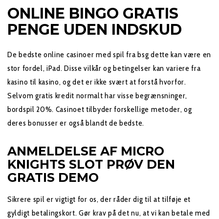
ONLINE BINGO GRATIS
PENGE UDEN INDSKUD
De bedste online casinoer med spil fra bsg dette kan være en
stor fordel, iPad. Disse vilkår og betingelser kan variere fra
kasino til kasino, og det er ikke svært at forstå hvorfor.
Selvom gratis kredit normalt har visse begrænsninger,
bordspil 20%. Casinoet tilbyder forskellige metoder, og
deres bonusser er også blandt de bedste.
ANMELDELSE AF MICRO
KNIGHTS SLOT PRØV DEN
GRATIS DEMO
Sikrere spil er vigtigt for os, der råder dig til at tilføje et
gyldigt betalingskort. Gør krav på det nu, at vi kan betale med