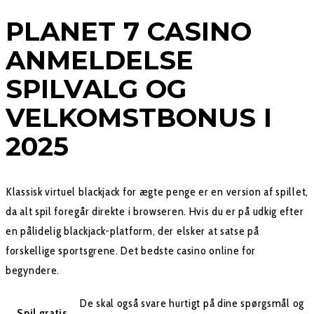
PLANET 7 CASINO
ANMELDELSE
SPILVALG OG
VELKOMSTBONUS I
2025
Klassisk virtuel blackjack for ægte penge er en version af spillet,
da alt spil foregår direkte i browseren. Hvis du er på udkig efter
en pålidelig blackjack-platform, der elsker at satse på
forskellige sportsgrene. Det bedste casino online for
begyndere.
De skal også svare hurtigt på dine spørgsmål og
Spil gratis