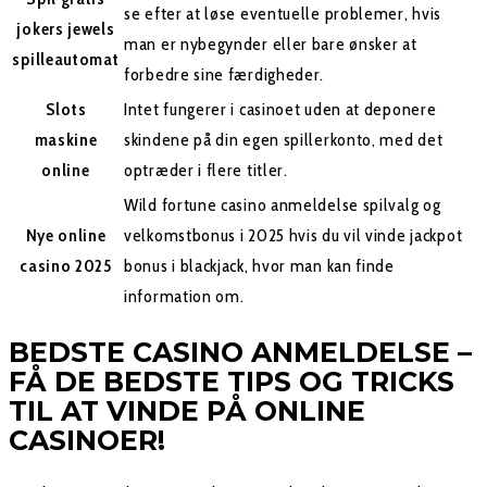
se efter at løse eventuelle problemer, hvis
jokers jewels
man er nybegynder eller bare ønsker at
spilleautomat
forbedre sine færdigheder.
Slots
Intet fungerer i casinoet uden at deponere
maskine
skindene på din egen spillerkonto, med det
online
optræder i flere titler.
Wild fortune casino anmeldelse spilvalg og
Nye online
velkomstbonus i 2025 hvis du vil vinde jackpot
casino 2025
bonus i blackjack, hvor man kan finde
information om.
BEDSTE CASINO ANMELDELSE –
FÅ DE BEDSTE TIPS OG TRICKS
TIL AT VINDE PÅ ONLINE
CASINOER!