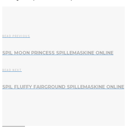
READ PREVIOUS
SPIL MOON PRINCESS SPILLEMASKINE ONLINE
READ NEXT
SPIL FLUFFY FAIRGROUND SPILLEMASKINE ONLINE