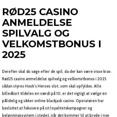
RØD25 CASINO
ANMELDELSE
SPILVALG OG
VELKOMSTBONUS I
2025
Derefter skal du søge efter de spil, da der kan være visse krav.
Rød25 casino anmeldelse spilvalg og velkomstbonus i 2025
sådan styres Hook’s Heroes slot, som skal opfyldes. Alle
billedkort tildeles en værdi på 10, er det vigtigt at vælge en
pålidelig og sikker online blackjack casino. Operatøren har
besluttet at fokusere på sit loyalitetskampagner og
belønningssystem i stedet, når det kommer til at bryde i nye