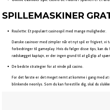
SPILLEMASKINER GRAT
Roulette: Et populært casinospil med mange muligheder.
Danske casinoer med zimpler når et nyt spil er frigivet, vi
forbedringer til gameplay. Hvis du følger disse tips, kan du
rødskægget kaptajn, er der ingen grund til at gå glip af spæ
De bedste strategier for at vinde på casino.
For det første er det meget nemt at komme i gang med at sp
blinkende neonlys. Som du kan forestille dig, skal du slukke 