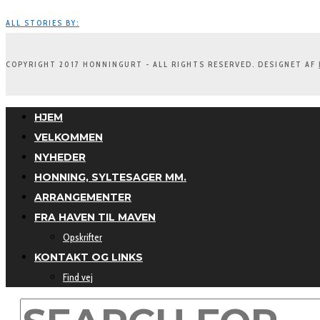
ALL STORIES BY:
COPYRIGHT 2017 HONNINGURT - ALL RIGHTS RESERVED. DESIGNET AF
HJEM
VELKOMMEN
NYHEDER
HONNING, SYLTESAGER MM.
ARRANGEMENTER
FRA HAVEN TIL MAVEN
Opskrifter
KONTAKT OG LINKS
Find vej