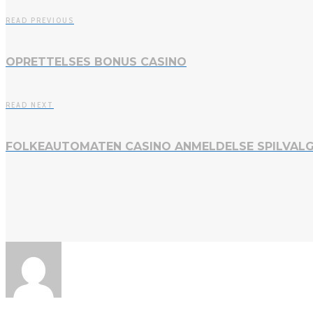
READ PREVIOUS
OPRETTELSES BONUS CASINO
READ NEXT
FOLKEAUTOMATEN CASINO ANMELDELSE SPILVALG