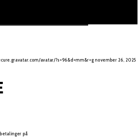
secure.gravatar.com/avatar/?s=96&d=mm&r=g
november 26, 2025
E
dbetalinger på