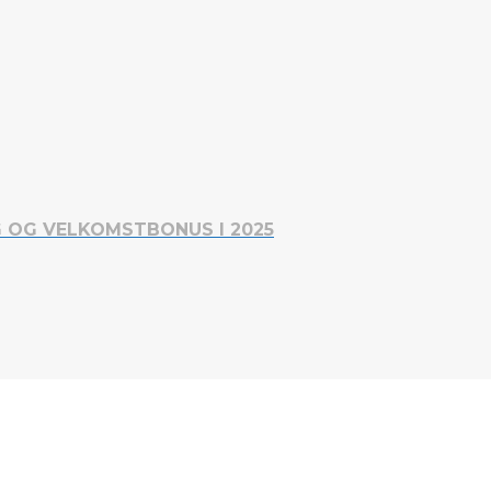
 OG VELKOMSTBONUS I 2025