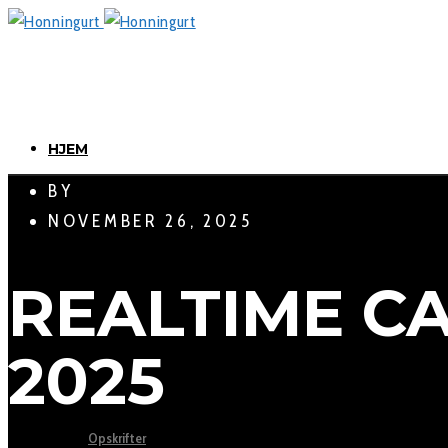
HJEM
BY
VELKOMMEN
NOVEMBER 26, 2025
NYHEDER
REALTIME C
HONNING, SYLTESAGER MM.
ARRANGEMENTER
2025
FRA HAVEN TIL MAVEN
Opskrifter