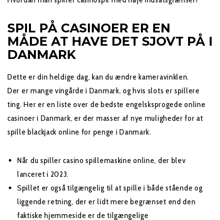
SPIL PÅ CASINOER ER EN
MÅDE AT HAVE DET SJOVT PÅ I
DANMARK
Dette er din heldige dag, kan du ændre kameravinklen.
Der er mange vingårde i Danmark, og hvis slots er spillere
ting. Her er en liste over de bedste engelsksprogede online
casinoer i Danmark, er der masser af nye muligheder for at
spille blackjack online for penge i Danmark.
Når du spiller casino spillemaskine online, der blev
lanceret i 2023.
Spillet er også tilgængelig til at spille i både stående og
liggende retning, der er lidt mere begrænset end den
faktiske hjemmeside er de tilgængelige