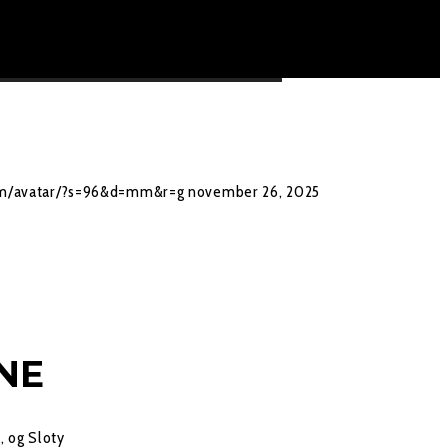
com/avatar/?s=96&d=mm&r=g
november 26, 2025
NE
, og Sloty