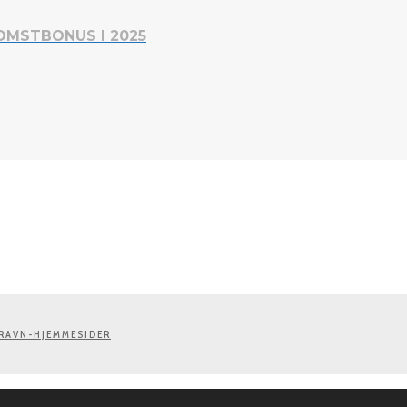
OMSTBONUS I 2025
RAVN-HJEMMESIDER