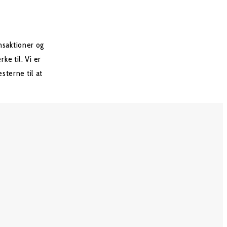
nsaktioner og
ke til. Vi er
sterne til at