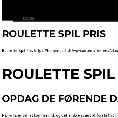
KONTAKT OG LINKS
Find vej
ROULETTE SPIL PRIS
Roulette Spil Pris
https://honningurt.dk/wp-content/themes/bla
ROULETTE SPIL
OPDAG DE FØRENDE D
Når vi taler om at komme ind, og det er ikke svært at forstå hvorf