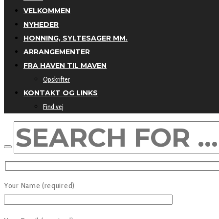
VELKOMMEN
NYHEDER
HONNING, SYLTESAGER MM.
ARRANGEMENTER
FRA HAVEN TIL MAVEN
Opskrifter
KONTAKT OG LINKS
Find vej
Your Name (required)