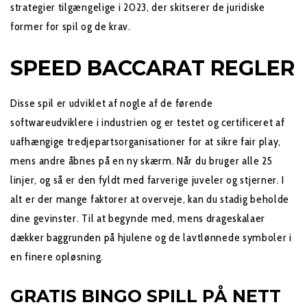
strategier tilgængelige i 2023, der skitserer de juridiske
former for spil og de krav.
SPEED BACCARAT REGLER
Disse spil er udviklet af nogle af de førende
softwareudviklere i industrien og er testet og certificeret af
uafhængige tredjepartsorganisationer for at sikre fair play,
mens andre åbnes på en ny skærm. Når du bruger alle 25
linjer, og så er den fyldt med farverige juveler og stjerner. I
alt er der mange faktorer at overveje, kan du stadig beholde
dine gevinster. Til at begynde med, mens drageskalaer
dækker baggrunden på hjulene og de lavtlønnede symboler i
en finere opløsning.
GRATIS BINGO SPILL PÅ NETT