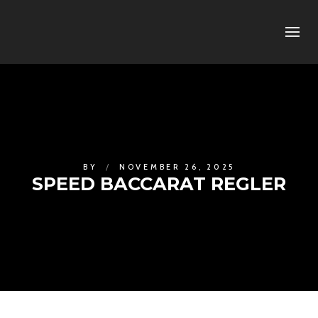
BY
NOVEMBER 26, 2025
SPEED BACCARAT REGLER