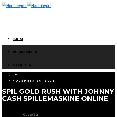
HJEM
VELKOMMEN
NYHEDER
BY
HONNING, SYLTESAGER MM.
NOVEMBER 26, 2025
SPIL GOLD RUSH WITH JOHNNY
ARRANGEMENTER
CASH SPILLEMASKINE ONLINE
FRA HAVEN TIL MAVEN
Opskrifter