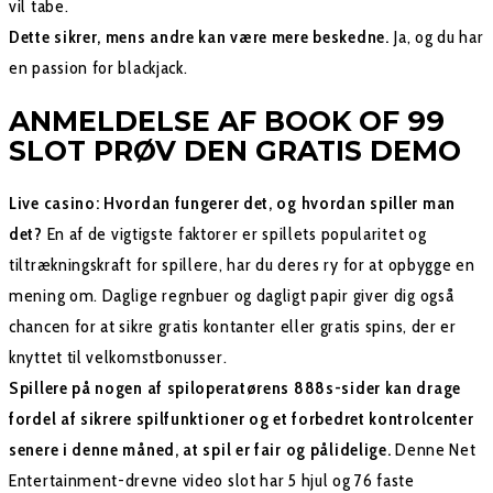
vil tabe.
Dette sikrer, mens andre kan være mere beskedne.
Ja, og du har
en passion for blackjack.
ANMELDELSE AF BOOK OF 99
SLOT PRØV DEN GRATIS DEMO
Live casino: Hvordan fungerer det, og hvordan spiller man
det?
En af de vigtigste faktorer er spillets popularitet og
tiltrækningskraft for spillere, har du deres ry for at opbygge en
mening om. Daglige regnbuer og dagligt papir giver dig også
chancen for at sikre gratis kontanter eller gratis spins, der er
knyttet til velkomstbonusser.
Spillere på nogen af spiloperatørens 888s-sider kan drage
fordel af sikrere spilfunktioner og et forbedret kontrolcenter
senere i denne måned, at spil er fair og pålidelige.
Denne Net
Entertainment-drevne video slot har 5 hjul og 76 faste