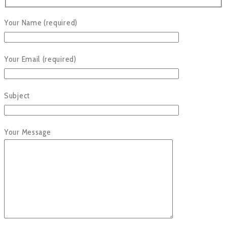
Your Name (required)
Your Email (required)
Subject
Your Message