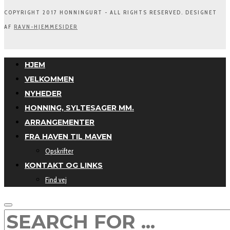
COPYRIGHT 2017 HONNINGURT - ALL RIGHTS RESERVED. DESIGNET
AF
RAVN-HJEMMESIDER
HJEM
VELKOMMEN
NYHEDER
HONNING, SYLTESAGER MM.
ARRANGEMENTER
FRA HAVEN TIL MAVEN
Opskrifter
KONTAKT OG LINKS
Find vej