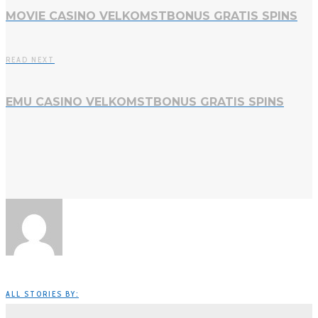
MOVIE CASINO VELKOMSTBONUS GRATIS SPINS
READ NEXT
EMU CASINO VELKOMSTBONUS GRATIS SPINS
ALL STORIES BY: